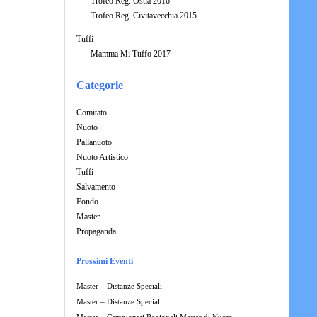
Trofeo Reg. Ostia 2016
Trofeo Reg. Civitavecchia 2015
Tuffi
Mamma Mi Tuffo 2017
Categorie
Comitato
Nuoto
Pallanuoto
Nuoto Artistico
Tuffi
Salvamento
Fondo
Master
Propaganda
Prossimi Eventi
Master – Distanze Speciali
Master – Distanze Speciali