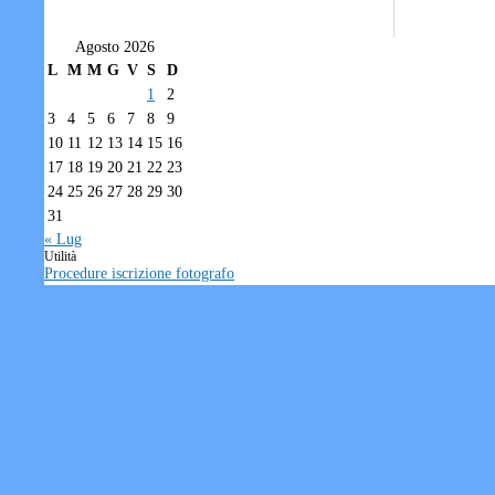
Agosto 2026
L
M
M
G
V
S
D
1
2
3
4
5
6
7
8
9
10
11
12
13
14
15
16
17
18
19
20
21
22
23
24
25
26
27
28
29
30
31
« Lug
Utilità
Procedure iscrizione fotografo
Modulo di iscrizione fotografo
Privacy
Tesseramento individuale
Società/Associazioni sportive
Informativa sui Cookie
FEDERNUOTO
Area Riservata
Accedi
Varie