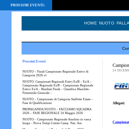
PROSSIMI EVENTI:
HOME
NUOTO
PALL
Com
Prossimi Eventi
Campion
24 DICEM
NUOTO – Finali Campionato Regionale Estivo di
Categoria 2026 vl
NUOTO: Campionati Regionali Estivi Es/B – Es/A –
Campionato Regionale Es/B – Campionato Regionale
Estivo Es/A – Risultati Finali – Classifica Maschile-
Femminile-Generale –
NUOTO – Campionato di Categoria Staffette Estate –
Allegati:
Fase di Qualificazione
PROPAGANDA NUOTO – FACCIAMO SQUADRA
2026 – FASE REGIONALE 24 Maggio 2026
NUOTO – Campionato Regionale Assoluto in vasca
Campionat
lunga – Prova Tempi Limite Camp. Naz. Ass.