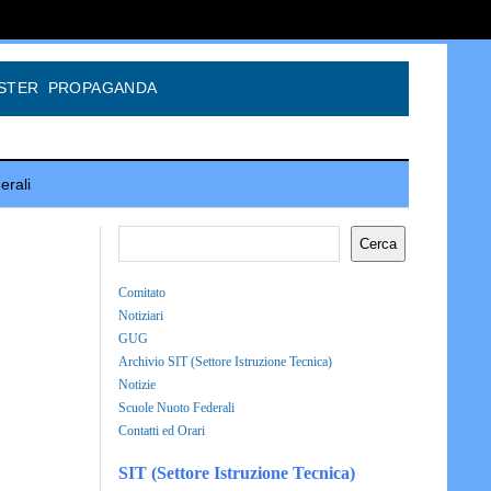
STER
PROPAGANDA
erali
Cerca
Comitato
Notiziari
GUG
Archivio SIT (Settore Istruzione Tecnica)
Notizie
Scuole Nuoto Federali
Contatti ed Orari
SIT (Settore Istruzione Tecnica)