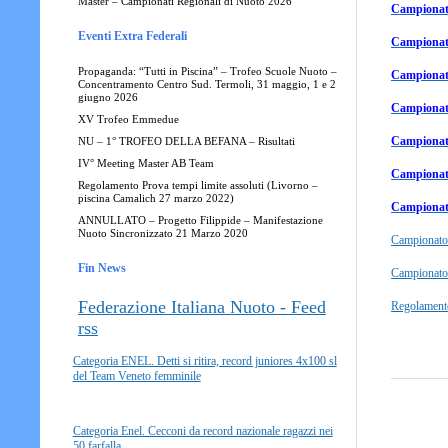
Master – Campionati Regionali di Nuoto 2026
Campionato
Eventi Extra Federali
Campionato
Propaganda: “Tutti in Piscina” – Trofeo Scuole Nuoto –
Campionato
Concentramento Centro Sud. Termoli, 31 maggio, 1 e 2
giugno 2026
Campionat
XV Trofeo Emmedue
Campionato
NU – 1° TROFEO DELLA BEFANA – Risultati
IV° Meeting Master AB Team
Campionato
Regolamento Prova tempi limite assoluti (Livorno –
piscina Camalich 27 marzo 2022)
Campionato
ANNULLATO – Progetto Filippide – Manifestazione
Nuoto Sincronizzato 21 Marzo 2020
Campionato
Fin News
Campionato
Federazione Italiana Nuoto - Feed
Regolament
rss
Categoria ENEL. Detti si ritira, record juniores 4x100 sl
del Team Veneto femminile
Categoria Enel. Cecconi da record nazionale ragazzi nei
50 farfalla