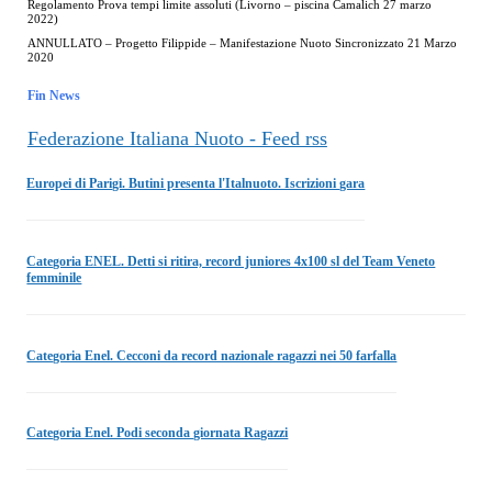
Regolamento Prova tempi limite assoluti (Livorno – piscina Camalich 27 marzo
2022)
ANNULLATO – Progetto Filippide – Manifestazione Nuoto Sincronizzato 21 Marzo
2020
Fin News
Federazione Italiana Nuoto - Feed rss
Europei di Parigi. Butini presenta l'Italnuoto. Iscrizioni gara
Categoria ENEL. Detti si ritira, record juniores 4x100 sl del Team Veneto
femminile
Categoria Enel. Cecconi da record nazionale ragazzi nei 50 farfalla
Categoria Enel. Podi seconda giornata Ragazzi