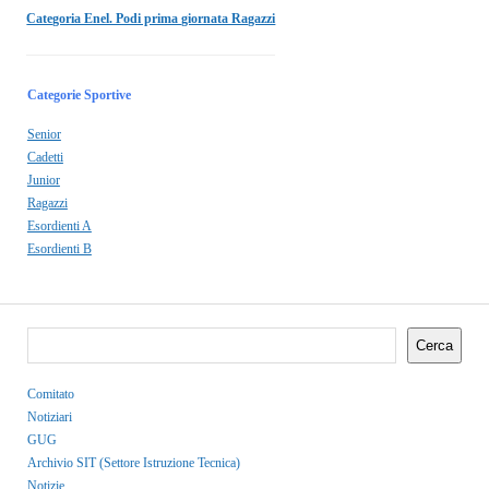
Categoria Enel. Podi prima giornata Ragazzi
Categorie Sportive
Senior
Cadetti
Junior
Ragazzi
Esordienti A
Esordienti B
Cerca
Comitato
Notiziari
GUG
Archivio SIT (Settore Istruzione Tecnica)
Notizie