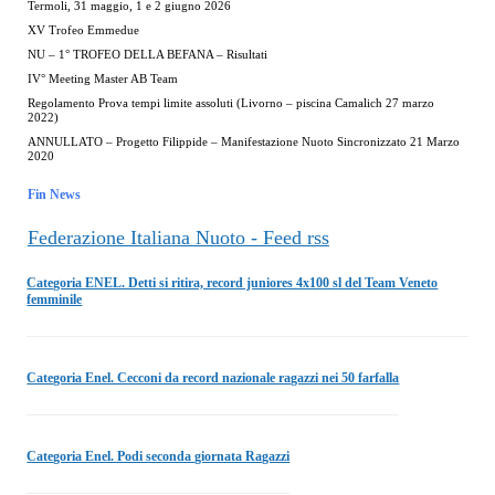
Termoli, 31 maggio, 1 e 2 giugno 2026
XV Trofeo Emmedue
NU – 1° TROFEO DELLA BEFANA – Risultati
IV° Meeting Master AB Team
Regolamento Prova tempi limite assoluti (Livorno – piscina Camalich 27 marzo
2022)
ANNULLATO – Progetto Filippide – Manifestazione Nuoto Sincronizzato 21 Marzo
2020
Fin News
Federazione Italiana Nuoto - Feed rss
Categoria ENEL. Detti si ritira, record juniores 4x100 sl del Team Veneto
femminile
Categoria Enel. Cecconi da record nazionale ragazzi nei 50 farfalla
Categoria Enel. Podi seconda giornata Ragazzi