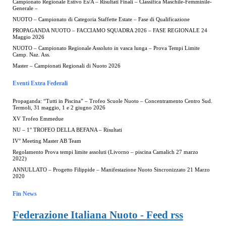
Campionato Regionale Estivo Es/A – Risultati Finali – Classifica Maschile-Femminile-
Generale –
NUOTO – Campionato di Categoria Staffette Estate – Fase di Qualificazione
PROPAGANDA NUOTO – FACCIAMO SQUADRA 2026 – FASE REGIONALE 24
Maggio 2026
NUOTO – Campionato Regionale Assoluto in vasca lunga – Prova Tempi Limite
Camp. Naz. Ass.
Master – Campionati Regionali di Nuoto 2026
Eventi Extra Federali
Propaganda: “Tutti in Piscina” – Trofeo Scuole Nuoto – Concentramento Centro Sud.
Termoli, 31 maggio, 1 e 2 giugno 2026
XV Trofeo Emmedue
NU – 1° TROFEO DELLA BEFANA – Risultati
IV° Meeting Master AB Team
Regolamento Prova tempi limite assoluti (Livorno – piscina Camalich 27 marzo
2022)
ANNULLATO – Progetto Filippide – Manifestazione Nuoto Sincronizzato 21 Marzo
2020
Fin News
Federazione Italiana Nuoto - Feed rss