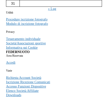
31
« Lug
Utilità
Procedure iscrizione fotografo
Modulo di iscrizione fotografo
Privacy
Tesseramento individuale
Società/Associazioni sportive
Informativa sui Cookie
FEDERNUOTO
Area Riservata
Accedi
Varie
Richiesta Account Società
Iscrizione Ricezione Comunicati
Accesso Funzioni Dispositive
Elenco Società Affiliate
Downloads