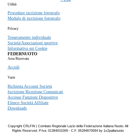
Utilità
Procedure iscrizione fotografo
Modulo di iscrizione fotografo
Privacy
Tesseramento individuale
Società/Associazioni sportive
Informativa sui Cookie
FEDERNUOTO
Area Riservata
Accedi
Varie
Richiesta Account Società
Iscrizione Ricezione Comunicati
Accesso Funzioni Dispositive
Elenco Società Affiliate
Downloads
Copyright CRLFIN | Comitato Regionale Lazio della Federazione Italiana Nuoto. All
Rights Reserved. P.Iva: 01384031009 - C.F. 05284670584 by 1x2pallanuoto