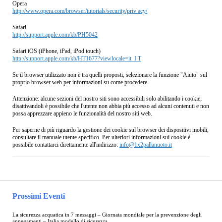
Opera
http://www.opera.com/browser/tutorials/security/priv acy/
Safari
http://support.apple.com/kb/PH5042
Safari iOS (iPhone, iPad, iPod touch)
http://support.apple.com/kb/HT1677?viewlocale=it_I T
Se il browser utilizzato non è tra quelli proposti, selezionare la funzione "Aiuto" sul
proprio browser web per informazioni su come procedere.
Attenzione: alcune sezioni del nostro siti sono accessibili solo abilitando i cookie;
disattivandoli è possibile che l'utente non abbia più accesso ad alcuni contenuti e non
possa apprezzare appieno le funzionalità del nostro siti web.
Per saperne di più riguardo la gestione dei cookie sul browser dei dispositivi mobili,
consultare il manuale utente specifico. Per ulteriori informazioni sui cookie è
possibile contattarci direttamente all'indirizzo:
info@1x2pallanuoto.it
Prossimi Eventi
La sicurezza acquatica in 7 messaggi – Giornata mondiale per la prevenzione degli
annegamenti – Italia modello di sicurezza