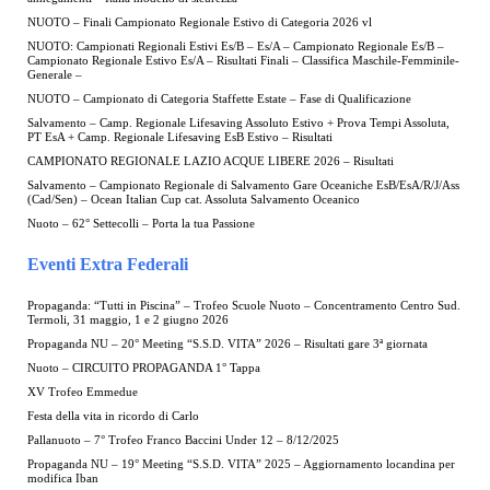
NUOTO – Finali Campionato Regionale Estivo di Categoria 2026 vl
NUOTO: Campionati Regionali Estivi Es/B – Es/A – Campionato Regionale Es/B –
Campionato Regionale Estivo Es/A – Risultati Finali – Classifica Maschile-Femminile-
Generale –
NUOTO – Campionato di Categoria Staffette Estate – Fase di Qualificazione
Salvamento – Camp. Regionale Lifesaving Assoluto Estivo + Prova Tempi Assoluta,
PT EsA + Camp. Regionale Lifesaving EsB Estivo – Risultati
CAMPIONATO REGIONALE LAZIO ACQUE LIBERE 2026 – Risultati
Salvamento – Campionato Regionale di Salvamento Gare Oceaniche EsB/EsA/R/J/Ass
(Cad/Sen) – Ocean Italian Cup cat. Assoluta Salvamento Oceanico
Nuoto – 62° Settecolli – Porta la tua Passione
Eventi Extra Federali
Propaganda: “Tutti in Piscina” – Trofeo Scuole Nuoto – Concentramento Centro Sud.
Termoli, 31 maggio, 1 e 2 giugno 2026
Propaganda NU – 20° Meeting “S.S.D. VITA” 2026 – Risultati gare 3ª giornata
Nuoto – CIRCUITO PROPAGANDA 1° Tappa
XV Trofeo Emmedue
Festa della vita in ricordo di Carlo
Pallanuoto – 7° Trofeo Franco Baccini Under 12 – 8/12/2025
Propaganda NU – 19° Meeting “S.S.D. VITA” 2025 – Aggiornamento locandina per
modifica Iban