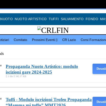
ANUOTO
NUOTO ARTISTICO
TUFFI
SALVAMENTO
FONDO
MA
tiziari
Comitato
Prossimi Eventi
CR Lazio
Corsi Formazion
ds
Propaganda Nuoto Artistico: modulo
Downl
iscizioni gare 2024-2025
1 file
342.17 KB
Tuffi - Modulo iscrizioni Trofeo Propaganda
Downl
“Mamma mi tuffo” MMT2026