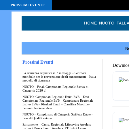
PROSSIMI EVENTI:
HOME
NUOTO
PALL
No
Prossimi Eventi
Downloa
La sicurezza acquatica in 7 messaggi – Giornata
mondiale per la prevenzione degli annegamenti – Italia
modello di sicurezza
NUOTO – Finali Campionato Regionale Estivo di
Categoria 2026 vl
NUOTO: Campionati Regionali Estivi Es/B – Es/A –
Campionato Regionale Es/B – Campionato Regionale
Estivo Es/A – Risultati Finali – Classifica Maschile-
Femminile-Generale –
NUOTO – Campionato di Categoria Staffette Estate –
Fase di Qualificazione
Salvamento – Camp. Regionale Lifesaving Assoluto
Estivo + Prova Tempi Assoluta, PT EsA + Camp.