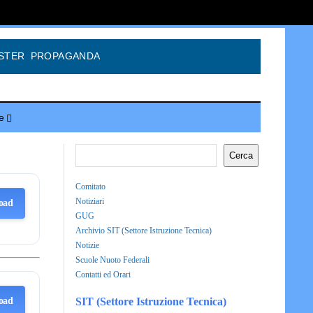
STER
PROPAGANDA
e
Cerca
Comitato
Notiziari
oad
GUG
Archivio SIT (Settore Istruzione Tecnica)
Notizie
Scuole Nuoto Federali
Contatti ed Orari
oad
SIT (Settore Istruzione Tecnica)