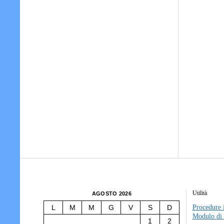
Utilità
AGOSTO 2026
L
M
M
G
V
S
D
Procedure i
Modulo di 
1
2