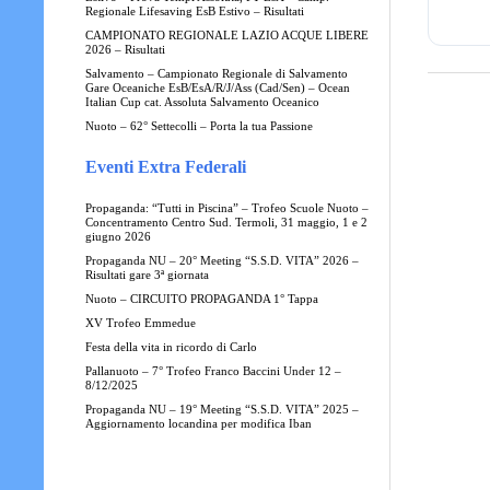
Regionale Lifesaving EsB Estivo – Risultati
CAMPIONATO REGIONALE LAZIO ACQUE LIBERE
2026 – Risultati
Salvamento – Campionato Regionale di Salvamento
Gare Oceaniche EsB/EsA/R/J/Ass (Cad/Sen) – Ocean
Italian Cup cat. Assoluta Salvamento Oceanico
Nuoto – 62° Settecolli – Porta la tua Passione
Eventi Extra Federali
Propaganda: “Tutti in Piscina” – Trofeo Scuole Nuoto –
Concentramento Centro Sud. Termoli, 31 maggio, 1 e 2
giugno 2026
Propaganda NU – 20° Meeting “S.S.D. VITA” 2026 –
Risultati gare 3ª giornata
Nuoto – CIRCUITO PROPAGANDA 1° Tappa
XV Trofeo Emmedue
Festa della vita in ricordo di Carlo
Pallanuoto – 7° Trofeo Franco Baccini Under 12 –
8/12/2025
Propaganda NU – 19° Meeting “S.S.D. VITA” 2025 –
Aggiornamento locandina per modifica Iban