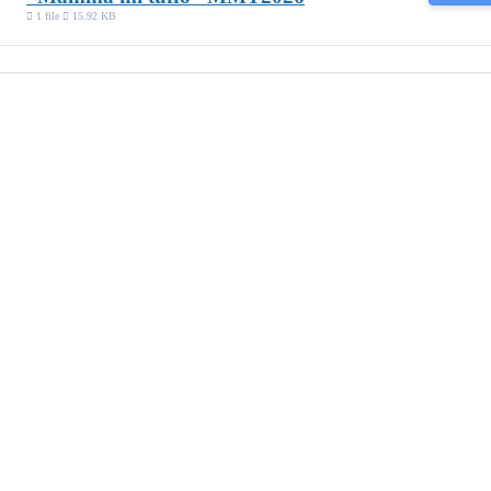
1 file
15.92 KB