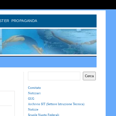
STER
PROPAGANDA
Cerca
Comitato
Notiziari
GUG
Archivio SIT (Settore Istruzione Tecnica)
Notizie
Scuole Nuoto Federali