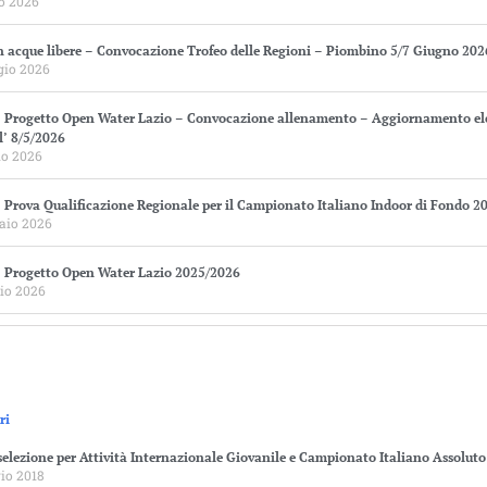
o 2026
n acque libere – Convocazione Trofeo delle Regioni – Piombino 5/7 Giugno 202
gio 2026
 Progetto Open Water Lazio – Convocazione allenamento – Aggiornamento e
ll’ 8/5/2026
o 2026
 Prova Qualificazione Regionale per il Campionato Italiano Indoor di Fondo 2
raio 2026
 Progetto Open Water Lazio 2025/2026
io 2026
ri
selezione per Attività Internazionale Giovanile e Campionato Italiano Assolut
io 2018