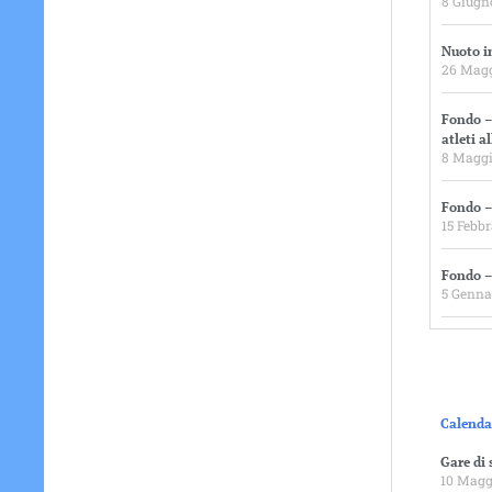
8 Giugn
Nuoto i
26 Mag
Fondo –
atleti a
8 Maggi
Fondo –
15 Febb
Fondo –
5 Genna
Calenda
Gare di 
10 Magg