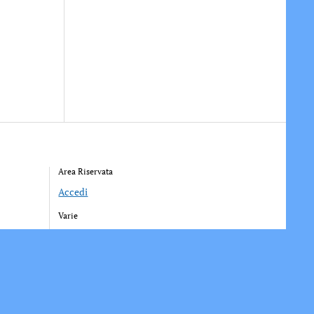
Area Riservata
Accedi
Varie
Richiesta Account Società
Iscrizione Ricezione Comunicati
Accesso Funzioni Dispositive
Elenco Società Affiliate
Downloads