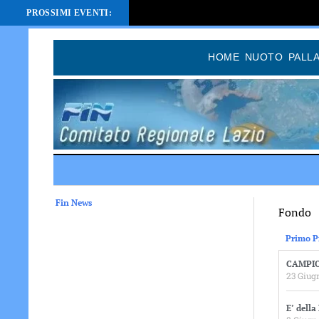
PROSSIMI EVENTI:
HOME
NUOTO
PALL
Fin News
Fondo
Primo P
CAMPIO
23 Giug
E’ della