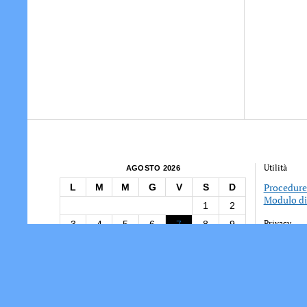
Utilità
AGOSTO 2026
Procedure 
L
M
M
G
V
S
D
Modulo di 
1
2
Privacy
3
4
5
6
7
8
9
Tesserame
10
11
12
13
14
15
16
Società/As
17
18
19
20
21
22
23
Informati
24
25
26
27
28
29
30
31