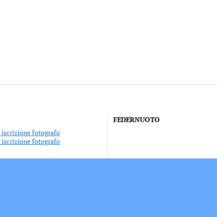
FEDERNUOTO
iscrizione fotografo
iscrizione fotografo
nto individuale
sociazioni sportive
va sui Cookie