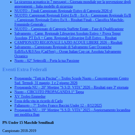
La sicurezza acquatica in 7 messaggi – Giornata mondiale per la prevenzione degli
annegamenti – Italia modello di sicurezza
NUOTO – Finali Campionato Regionale Estivo di Categoria 2026 vl
NUOTO: Campionati Regionali Estivi Es/B – Es/A – Campionato Regionale Es/B
– Campionato Regionale Estivo Es/A – Risultati Finali – Classifica Maschile-
Femminile-Generale –
NUOTO – Campionato di Categoria Staffette Estate – Fase di Qualificazione
Salvamento – Camp. Regionale Lifesaving Assoluto Estivo + Prova Tempi
Assoluta, PT EsA + Camp. Regionale Lifesaving EsB Estivo – Risultati
CAMPIONATO REGIONALE LAZIO ACQUE LIBERE 2026 – Risultati
Salvamento – Campionato Regionale di Salvamento Gare Oceaniche
EsB/EsA/R/J/Ass (Cad/Sen) – Ocean Italian Cup cat. Assoluta Salvamento
Oceanico
Nuoto – 62° Settecolli – Porta la tua Passione
Eventi Extra Federali
Propaganda: “Tutti in Piscina” – Trofeo Scuole Nuoto – Concentramento Centro
Sud. Termoli, 31 maggio, 1 e 2 giugno 2026
Propaganda NU – 20° Meeting “S.S.D. VITA” 2026 – Risultati gare 3ª giornata
Nuoto – CIRCUITO PROPAGANDA 1° Tappa
XV Trofeo Emmedue
Festa della vita in ricordo di Carlo
Pallanuoto – 7° Trofeo Franco Baccini Under 12 – 8/12/2025
Propaganda NU – 19° Meeting “S.S.D. VITA” 2025 – Aggiornamento locandina
per modifica Iban
PN-Under 15 Maschile Semifinali
Campionato 2018-2019