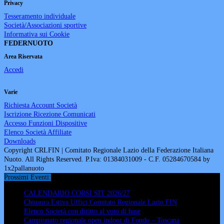
Privacy
Tesseramento individuale
Società/Associazioni sportive
Informativa sui Cookie
FEDERNUOTO
Area Riservata
Accedi
Varie
Richiesta Account Società
Iscrizione Ricezione Comunicati
Accesso Funzioni Dispositive
Elenco Società Affiliate
Downloads
Copyright CRLFIN | Comitato Regionale Lazio della Federazione Italiana
Nuoto. All Rights Reserved. P.Iva: 01384031009 - C.F. 05284670584 by
1x2pallanuoto
Prossimi Eventi:
CALENDARIO CORSI SIT 2026/27
Chiusura Estiva Uffici Comitato Regionale Lazio FIN
Elenco Società con diritto al voto di base
Campionato regionale open indoor di Fondo – Toscana