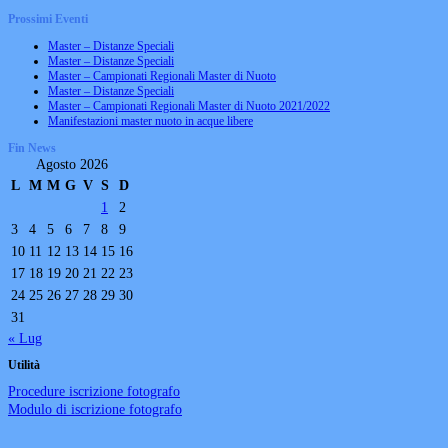
Prossimi Eventi
Master – Distanze Speciali
Master – Distanze Speciali
Master – Campionati Regionali Master di Nuoto
Master – Distanze Speciali
Master – Campionati Regionali Master di Nuoto 2021/2022
Manifestazioni master nuoto in acque libere
Fin News
Agosto 2026
L
M
M
G
V
S
D
1
2
3
4
5
6
7
8
9
10
11
12
13
14
15
16
17
18
19
20
21
22
23
24
25
26
27
28
29
30
31
« Lug
Utilità
Procedure iscrizione fotografo
Modulo di iscrizione fotografo