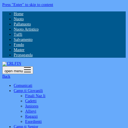
Press "Enter" to skip to content
Home
Nuoto
Pallanuoto
Nuoto Artistico
Tuffi
Salvamento
Fondo
Master
Propaganda
open menu
Back
Comunicati
Camp.ti Giovanili
Finali Naz.li
Cadetti
Juniores
Allievi
Ragazzi
Esordienti
Camp.ti Senior