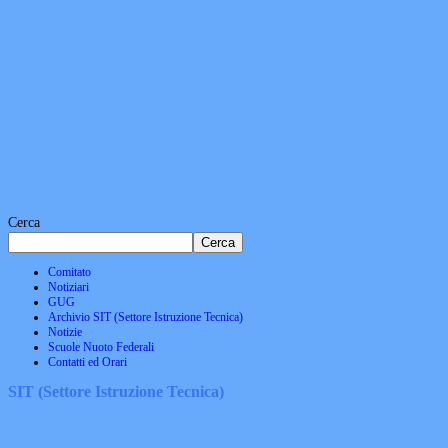
Cerca
Cerca
Comitato
Notiziari
GUG
Archivio SIT (Settore Istruzione Tecnica)
Notizie
Scuole Nuoto Federali
Contatti ed Orari
SIT (Settore Istruzione Tecnica)