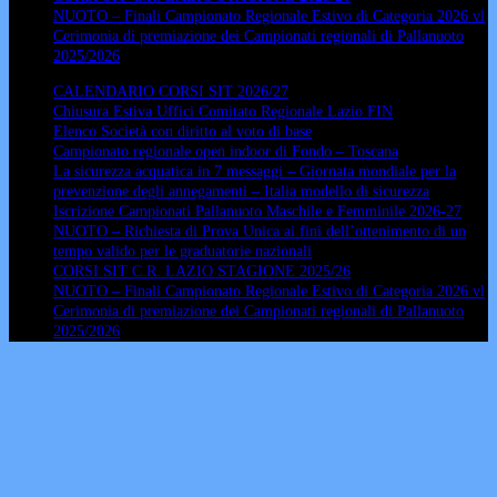
NUOTO – Finali Campionato Regionale Estivo di Categoria 2026 vl
Cerimonia di premiazione dei Campionati regionali di Pallanuoto
2025/2026
CALENDARIO CORSI SIT 2026/27
Chiusura Estiva Uffici Comitato Regionale Lazio FIN
Elenco Società con diritto al voto di base
Campionato regionale open indoor di Fondo – Toscana
La sicurezza acquatica in 7 messaggi – Giornata mondiale per la
prevenzione degli annegamenti – Italia modello di sicurezza
Iscrizione Campionati Pallanuoto Maschile e Femminile 2026-27
NUOTO – Richiesta di Prova Unica ai fini dell’ottenimento di un
tempo valido per le graduatorie nazionali
CORSI SIT C.R. LAZIO STAGIONE 2025/26
NUOTO – Finali Campionato Regionale Estivo di Categoria 2026 vl
Cerimonia di premiazione dei Campionati regionali di Pallanuoto
2025/2026