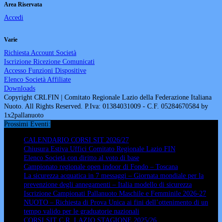
Area Riservata
Accedi
Varie
Richiesta Account Società
Iscrizione Ricezione Comunicati
Accesso Funzioni Dispositive
Elenco Società Affiliate
Downloads
Copyright CRLFIN | Comitato Regionale Lazio della Federazione Italiana
Nuoto. All Rights Reserved. P.Iva: 01384031009 - C.F. 05284670584 by
1x2pallanuoto
Prossimi Eventi:
CALENDARIO CORSI SIT 2026/27
Chiusura Estiva Uffici Comitato Regionale Lazio FIN
Elenco Società con diritto al voto di base
Campionato regionale open indoor di Fondo – Toscana
La sicurezza acquatica in 7 messaggi – Giornata mondiale per la
prevenzione degli annegamenti – Italia modello di sicurezza
Iscrizione Campionati Pallanuoto Maschile e Femminile 2026-27
NUOTO – Richiesta di Prova Unica ai fini dell’ottenimento di un
tempo valido per le graduatorie nazionali
CORSI SIT C.R. LAZIO STAGIONE 2025/26