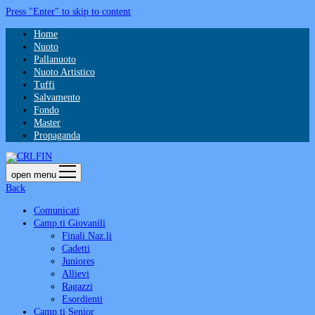
Press "Enter" to skip to content
Home
Nuoto
Pallanuoto
Nuoto Artistico
Tuffi
Salvamento
Fondo
Master
Propaganda
open menu
Back
Comunicati
Camp.ti Giovanili
Finali Naz.li
Cadetti
Juniores
Allievi
Ragazzi
Esordienti
Camp.ti Senior