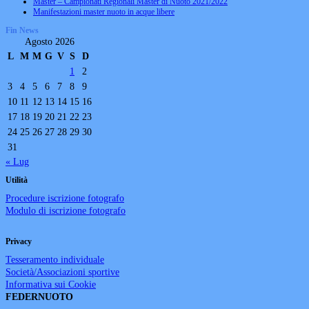
Master – Campionati Regionali Master di Nuoto 2021/2022
Manifestazioni master nuoto in acque libere
Fin News
Agosto 2026
L
M
M
G
V
S
D
1
2
3
4
5
6
7
8
9
10
11
12
13
14
15
16
17
18
19
20
21
22
23
24
25
26
27
28
29
30
31
« Lug
Utilità
Procedure iscrizione fotografo
Modulo di iscrizione fotografo
Privacy
Tesseramento individuale
Società/Associazioni sportive
Informativa sui Cookie
FEDERNUOTO