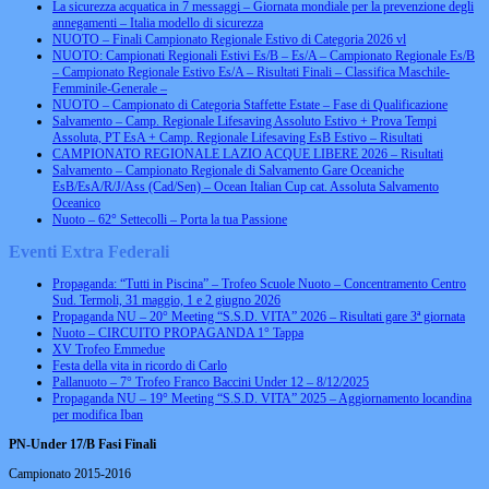
La sicurezza acquatica in 7 messaggi – Giornata mondiale per la prevenzione degli
annegamenti – Italia modello di sicurezza
NUOTO – Finali Campionato Regionale Estivo di Categoria 2026 vl
NUOTO: Campionati Regionali Estivi Es/B – Es/A – Campionato Regionale Es/B
– Campionato Regionale Estivo Es/A – Risultati Finali – Classifica Maschile-
Femminile-Generale –
NUOTO – Campionato di Categoria Staffette Estate – Fase di Qualificazione
Salvamento – Camp. Regionale Lifesaving Assoluto Estivo + Prova Tempi
Assoluta, PT EsA + Camp. Regionale Lifesaving EsB Estivo – Risultati
CAMPIONATO REGIONALE LAZIO ACQUE LIBERE 2026 – Risultati
Salvamento – Campionato Regionale di Salvamento Gare Oceaniche
EsB/EsA/R/J/Ass (Cad/Sen) – Ocean Italian Cup cat. Assoluta Salvamento
Oceanico
Nuoto – 62° Settecolli – Porta la tua Passione
Eventi Extra Federali
Propaganda: “Tutti in Piscina” – Trofeo Scuole Nuoto – Concentramento Centro
Sud. Termoli, 31 maggio, 1 e 2 giugno 2026
Propaganda NU – 20° Meeting “S.S.D. VITA” 2026 – Risultati gare 3ª giornata
Nuoto – CIRCUITO PROPAGANDA 1° Tappa
XV Trofeo Emmedue
Festa della vita in ricordo di Carlo
Pallanuoto – 7° Trofeo Franco Baccini Under 12 – 8/12/2025
Propaganda NU – 19° Meeting “S.S.D. VITA” 2025 – Aggiornamento locandina
per modifica Iban
PN-Under 17/B Fasi Finali
Campionato 2015-2016