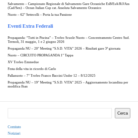
Salvamento – Campionato Regionale di Salvamento Gare Oceaniche EsB/EsA/R/J/Ass
(Cad/Sen) – Ocean Italian Cup cat. Assoluta Salvamento Oceanico
Nuoto – 62° Settecolli – Porta la tua Passione
Eventi Extra Federali
Propaganda: “Tutti in Piscina” – Trofeo Scuole Nuoto – Concentramento Centro Sud.
Termoli, 31 maggio, 1 e 2 giugno 2026
Propaganda NU – 20° Meeting “S.S.D. VITA” 2026 – Risultati gare 3ª giornata
Nuoto – CIRCUITO PROPAGANDA 1° Tappa
XV Trofeo Emmedue
Festa della vita in ricordo di Carlo
Pallanuoto – 7° Trofeo Franco Baccini Under 12 – 8/12/2025
Propaganda NU – 19° Meeting “S.S.D. VITA” 2025 – Aggiornamento locandina per
modifica Iban
Cerca
Comitato
Notiziari