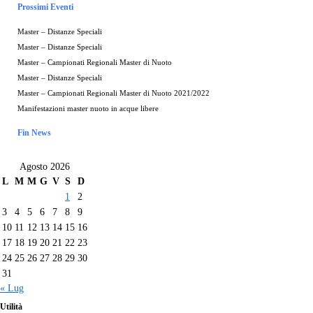
Prossimi Eventi
Master – Distanze Speciali
Master – Distanze Speciali
Master – Campionati Regionali Master di Nuoto
Master – Distanze Speciali
Master – Campionati Regionali Master di Nuoto 2021/2022
Manifestazioni master nuoto in acque libere
Fin News
Agosto 2026
L
M
M
G
V
S
D
1
2
3
4
5
6
7
8
9
10
11
12
13
14
15
16
17
18
19
20
21
22
23
24
25
26
27
28
29
30
31
« Lug
Utilità