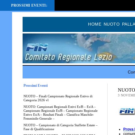
PROSSIMI EVENTI:
HOME
NUOTO
PALL
Com
Prossimi Eventi
NUOTO – 
3 NOVEMB
NUOTO – Finali Campionato Regionale Estivo di
Categoria 2026 vl
NUOTO: Campionati Regionali Estivi Es/B – Es/A –
Campionato Regionale Es/B – Campionato Regionale
Estivo Es/A – Risultati Finali – Classifica Maschile-
Femminile-Generale –
NUOTO – Campionato di Categoria Staffette Estate –
Prova 
Fase di Qualificazione
comun0