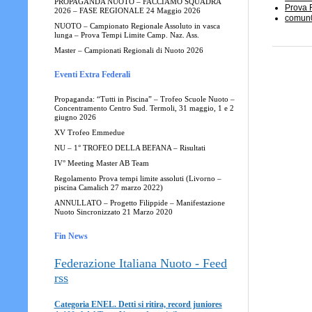
PROPAGANDA NUOTO – FACCIAMO SQUADRA
Prova 
2026 – FASE REGIONALE 24 Maggio 2026
comun0
NUOTO – Campionato Regionale Assoluto in vasca
lunga – Prova Tempi Limite Camp. Naz. Ass.
Master – Campionati Regionali di Nuoto 2026
Eventi Extra Federali
Propaganda: “Tutti in Piscina” – Trofeo Scuole Nuoto –
Concentramento Centro Sud. Termoli, 31 maggio, 1 e 2
giugno 2026
XV Trofeo Emmedue
NU – 1° TROFEO DELLA BEFANA – Risultati
IV° Meeting Master AB Team
Regolamento Prova tempi limite assoluti (Livorno –
piscina Camalich 27 marzo 2022)
ANNULLATO – Progetto Filippide – Manifestazione
Nuoto Sincronizzato 21 Marzo 2020
Fin News
Federazione Italiana Nuoto - Feed
rss
Categoria ENEL. Detti si ritira, record juniores