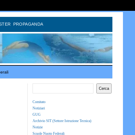
STER
PROPAGANDA
erali
Cerca
Comitato
Notiziari
GUG
Archivio SIT (Settore Istruzione Tecnica)
Notizie
Scuole Nuoto Federali