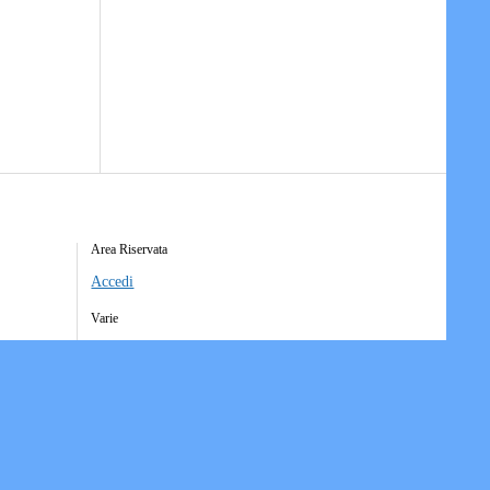
Area Riservata
Accedi
Varie
Richiesta Account Società
Iscrizione Ricezione Comunicati
Accesso Funzioni Dispositive
Elenco Società Affiliate
Downloads