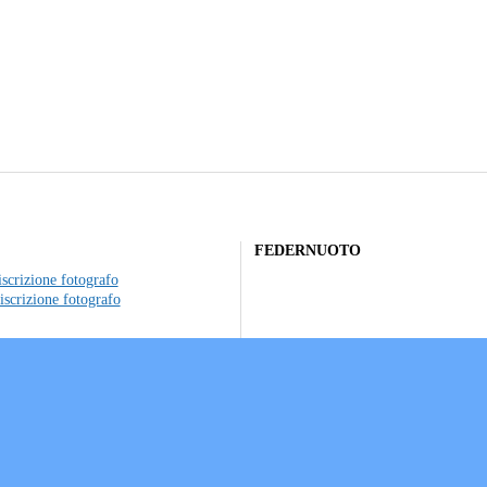
FEDERNUOTO
scrizione fotografo
iscrizione fotografo
to individuale
ociazioni sportive
a sui Cookie