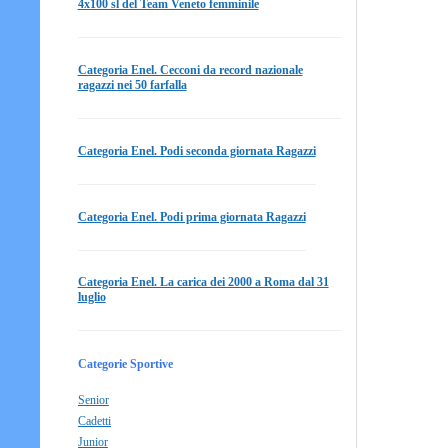
4x100 sl del Team Veneto femminile
Categoria Enel. Cecconi da record nazionale
ragazzi nei 50 farfalla
Categoria Enel. Podi seconda giornata Ragazzi
Categoria Enel. Podi prima giornata Ragazzi
Categoria Enel. La carica dei 2000 a Roma dal 31
luglio
Categorie Sportive
Senior
Cadetti
Junior