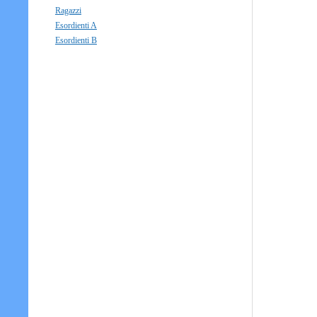
Ragazzi
Esordienti A
Esordienti B