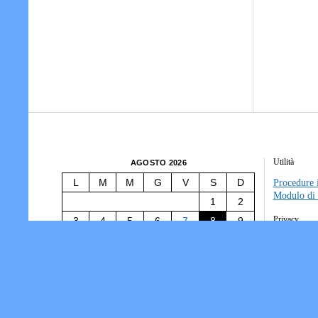
Utilità
AGOSTO 2026
L
M
M
G
V
S
D
Procedure i
Modulo di 
1
2
Privacy
3
4
5
6
7
8
9
10
11
12
13
14
15
16
Tesseramen
Società/Ass
17
18
19
20
21
22
23
Informativ
24
25
26
27
28
29
30
31
« Lug