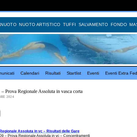
ANUOTO
NUOTO ARTISTICO
TUFFI
SALVAMENTO
FONDO
MA
unicati
Calendari
Risultati
Startlist
Eventi
Eventi Extra Fed
Prova Regionale Assoluta in vasca corta
RE 2024
Regionale Assoluta in vc – Risultati delle Gare
9 – Prova Regionale Assoluta in vc – Concentramenti