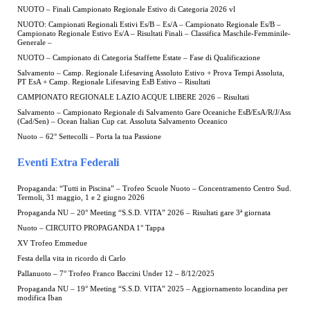
NUOTO – Finali Campionato Regionale Estivo di Categoria 2026 vl
NUOTO: Campionati Regionali Estivi Es/B – Es/A – Campionato Regionale Es/B –
Campionato Regionale Estivo Es/A – Risultati Finali – Classifica Maschile-Femminile-
Generale –
NUOTO – Campionato di Categoria Staffette Estate – Fase di Qualificazione
Salvamento – Camp. Regionale Lifesaving Assoluto Estivo + Prova Tempi Assoluta,
PT EsA + Camp. Regionale Lifesaving EsB Estivo – Risultati
CAMPIONATO REGIONALE LAZIO ACQUE LIBERE 2026 – Risultati
Salvamento – Campionato Regionale di Salvamento Gare Oceaniche EsB/EsA/R/J/Ass
(Cad/Sen) – Ocean Italian Cup cat. Assoluta Salvamento Oceanico
Nuoto – 62° Settecolli – Porta la tua Passione
Eventi Extra Federali
Propaganda: “Tutti in Piscina” – Trofeo Scuole Nuoto – Concentramento Centro Sud.
Termoli, 31 maggio, 1 e 2 giugno 2026
Propaganda NU – 20° Meeting “S.S.D. VITA” 2026 – Risultati gare 3ª giornata
Nuoto – CIRCUITO PROPAGANDA 1° Tappa
XV Trofeo Emmedue
Festa della vita in ricordo di Carlo
Pallanuoto – 7° Trofeo Franco Baccini Under 12 – 8/12/2025
Propaganda NU – 19° Meeting “S.S.D. VITA” 2025 – Aggiornamento locandina per
modifica Iban