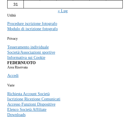
31
« Lug
Utilità
Procedure iscrizione fotografo
Modulo di iscrizione fotografo
Privacy
Tesseramento individuale
Società/Associazioni sportive
Informativa sui Cookie
FEDERNUOTO
Area Riservata
Accedi
Varie
Richiesta Account Società
Iscrizione Ricezione Comunicati
Accesso Funzioni Dispositive
Elenco Società Affiliate
Downloads