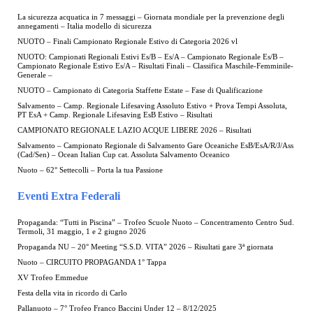
La sicurezza acquatica in 7 messaggi – Giornata mondiale per la prevenzione degli
annegamenti – Italia modello di sicurezza
NUOTO – Finali Campionato Regionale Estivo di Categoria 2026 vl
NUOTO: Campionati Regionali Estivi Es/B – Es/A – Campionato Regionale Es/B –
Campionato Regionale Estivo Es/A – Risultati Finali – Classifica Maschile-Femminile-
Generale –
NUOTO – Campionato di Categoria Staffette Estate – Fase di Qualificazione
Salvamento – Camp. Regionale Lifesaving Assoluto Estivo + Prova Tempi Assoluta,
PT EsA + Camp. Regionale Lifesaving EsB Estivo – Risultati
CAMPIONATO REGIONALE LAZIO ACQUE LIBERE 2026 – Risultati
Salvamento – Campionato Regionale di Salvamento Gare Oceaniche EsB/EsA/R/J/Ass
(Cad/Sen) – Ocean Italian Cup cat. Assoluta Salvamento Oceanico
Nuoto – 62° Settecolli – Porta la tua Passione
Eventi Extra Federali
Propaganda: “Tutti in Piscina” – Trofeo Scuole Nuoto – Concentramento Centro Sud.
Termoli, 31 maggio, 1 e 2 giugno 2026
Propaganda NU – 20° Meeting “S.S.D. VITA” 2026 – Risultati gare 3ª giornata
Nuoto – CIRCUITO PROPAGANDA 1° Tappa
XV Trofeo Emmedue
Festa della vita in ricordo di Carlo
Pallanuoto – 7° Trofeo Franco Baccini Under 12 – 8/12/2025