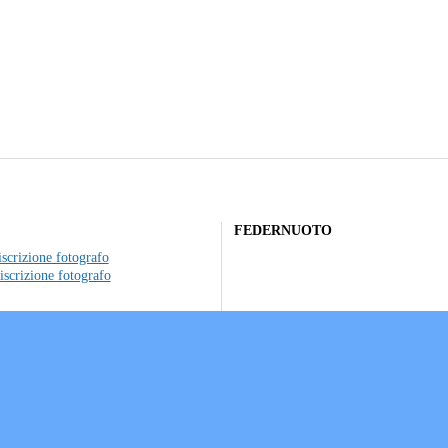
FEDERNUOTO
scrizione fotografo
iscrizione fotografo
to individuale
ociazioni sportive
a sui Cookie