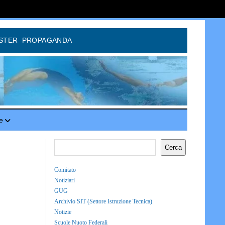
STER
PROPAGANDA
e
Cerca
Comitato
Notiziari
GUG
Archivio SIT (Settore Istruzione Tecnica)
Notizie
Scuole Nuoto Federali