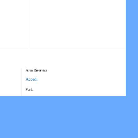
Area Riservata
Accedi
Varie
Richiesta Account Società
Iscrizione Ricezione Comunicati
Accesso Funzioni Dispositive
Elenco Società Affiliate
Downloads