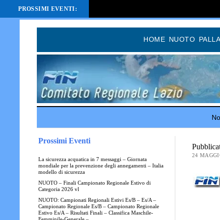
PROSSIMI EVENTI:
HOME
NUOTO
PALL
Not
Prossimi Eventi
Pubblica
24 MAGGI
La sicurezza acquatica in 7 messaggi – Giornata
mondiale per la prevenzione degli annegamenti – Italia
modello di sicurezza
NUOTO – Finali Campionato Regionale Estivo di
Categoria 2026 vl
NUOTO: Campionati Regionali Estivi Es/B – Es/A –
Campionato Regionale Es/B – Campionato Regionale
Estivo Es/A – Risultati Finali – Classifica Maschile-
Femminile-Generale –