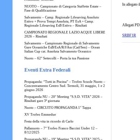
In allegato 
NUOTO – Campionato di Categoria Staffette Estate –
Fase di Qualificazione
Salvamento – Camp. Regionale Lifesaving Assoluto
Estivo + Prova Tempi Assoluta, PT EsA + Camp.
Allegati PD
Regionale Lifesaving EsB Estivo – Risultati
CAMPIONATO REGIONALE LAZIO ACQUE LIBERE
SRBF1R
2026 – Risultati
Salvamento – Campionato Regionale di Salvamento
Gare Oceaniche EsB/EsA/R/J/Ass (Cad/Sen) – Ocean
Italian Cup cat. Assoluta Salvamento Oceanico
Nuoto – 62° Settecolli – Porta la tua Passione
Eventi Extra Federali
Propaganda: “Tutti in Piscina” – Trofeo Scuole Nuoto –
Concentramento Centro Sud. Termoli, 31 maggio, 1 e 2
giugno 2026
Propaganda NU – 20° Meeting “S.S.D. VITA” 2026 –
Risultati gare 3ª giornata
Nuoto – CIRCUITO PROPAGANDA 1° Tappa
XV Trofeo Emmedue
Festa della vita in ricordo di Carlo
Pallanuoto – 7° Trofeo Franco Baccini Under 12 –
8/12/2025
Propaganda NU – 19° Meeting “S.S.D. VITA” 2025 –