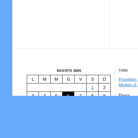
Utilità
AGOSTO 2026
L
M
M
G
V
S
D
Procedure i
Modulo di 
1
2
Privacy
3
4
5
6
7
8
9
10
11
12
13
14
15
16
Tesseramen
Società/Ass
17
18
19
20
21
22
23
Informativ
24
25
26
27
28
29
30
31
« Lug