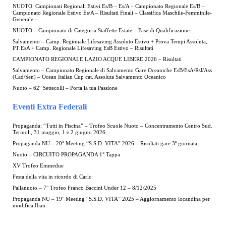
NUOTO: Campionati Regionali Estivi Es/B – Es/A – Campionato Regionale Es/B –
Campionato Regionale Estivo Es/A – Risultati Finali – Classifica Maschile-Femminile-
Generale –
NUOTO – Campionato di Categoria Staffette Estate – Fase di Qualificazione
Salvamento – Camp. Regionale Lifesaving Assoluto Estivo + Prova Tempi Assoluta,
PT EsA + Camp. Regionale Lifesaving EsB Estivo – Risultati
CAMPIONATO REGIONALE LAZIO ACQUE LIBERE 2026 – Risultati
Salvamento – Campionato Regionale di Salvamento Gare Oceaniche EsB/EsA/R/J/Ass
(Cad/Sen) – Ocean Italian Cup cat. Assoluta Salvamento Oceanico
Nuoto – 62° Settecolli – Porta la tua Passione
Eventi Extra Federali
Propaganda: “Tutti in Piscina” – Trofeo Scuole Nuoto – Concentramento Centro Sud.
Termoli, 31 maggio, 1 e 2 giugno 2026
Propaganda NU – 20° Meeting “S.S.D. VITA” 2026 – Risultati gare 3ª giornata
Nuoto – CIRCUITO PROPAGANDA 1° Tappa
XV Trofeo Emmedue
Festa della vita in ricordo di Carlo
Pallanuoto – 7° Trofeo Franco Baccini Under 12 – 8/12/2025
Propaganda NU – 19° Meeting “S.S.D. VITA” 2025 – Aggiornamento locandina per
modifica Iban