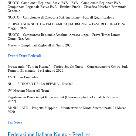
NUOTO: Campionati Regionali Estivi Es/B – Es/A – Campionato Regionale Es/B –
Campionato Regionale Estivo Es/A – Risultati Finali – Classifica Maschile-Femminile-
Generale –
NUOTO – Campionato di Categoria Staffette Estate – Fase di Qualificazione
PROPAGANDA NUOTO – FACCIAMO SQUADRA 2026 – FASE REGIONALE 24
Maggio 2026
NUOTO – Campionato Regionale Assoluto in vasca lunga – Prova Tempi Limite
Camp. Naz. Ass.
Master – Campionati Regionali di Nuoto 2026
Eventi Extra Federali
Propaganda: “Tutti in Piscina” – Trofeo Scuole Nuoto – Concentramento Centro Sud.
Termoli, 31 maggio, 1 e 2 giugno 2026
XV Trofeo Emmedue
NU – 1° TROFEO DELLA BEFANA – Risultati
IV° Meeting Master AB Team
Regolamento Prova tempi limite assoluti (Livorno – piscina Camalich 27 marzo
2022)
ANNULLATO – Progetto Filippide – Manifestazione Nuoto Sincronizzato 21 Marzo
2020
Fin News
Federazione Italiana Nuoto - Feed rss