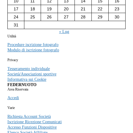
10
11
12
13
14
15
16
17
18
19
20
21
22
23
24
25
26
27
28
29
30
31
« Lug
Utilità
Procedure iscrizione fotografo
Modulo di iscrizione fotografo
Privacy
Tesseramento individuale
Società/Associazioni sportive
Informativa sui Cookie
FEDERNUOTO
Area Riservata
Accedi
Varie
Richiesta Account Società
Iscrizione Ricezione Comunicati
Accesso Funzioni Dispositive
Elenco Società Affiliate