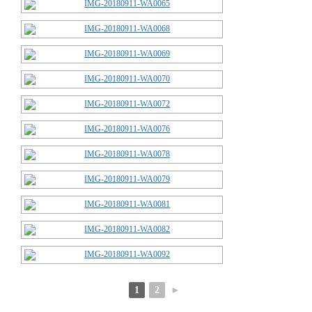
1
2
►