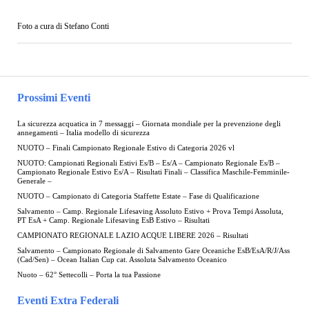
Foto a cura di Stefano Conti
Prossimi Eventi
La sicurezza acquatica in 7 messaggi – Giornata mondiale per la prevenzione degli
annegamenti – Italia modello di sicurezza
NUOTO – Finali Campionato Regionale Estivo di Categoria 2026 vl
NUOTO: Campionati Regionali Estivi Es/B – Es/A – Campionato Regionale Es/B –
Campionato Regionale Estivo Es/A – Risultati Finali – Classifica Maschile-Femminile-
Generale –
NUOTO – Campionato di Categoria Staffette Estate – Fase di Qualificazione
Salvamento – Camp. Regionale Lifesaving Assoluto Estivo + Prova Tempi Assoluta,
PT EsA + Camp. Regionale Lifesaving EsB Estivo – Risultati
CAMPIONATO REGIONALE LAZIO ACQUE LIBERE 2026 – Risultati
Salvamento – Campionato Regionale di Salvamento Gare Oceaniche EsB/EsA/R/J/Ass
(Cad/Sen) – Ocean Italian Cup cat. Assoluta Salvamento Oceanico
Nuoto – 62° Settecolli – Porta la tua Passione
Eventi Extra Federali