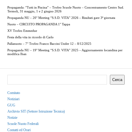
Propaganda: “Tutti in Piscina” – Trofeo Scuole Nuoto – Concentramento Centro Sud.
Termoli, 31 maggio, 1 e 2 giugno 2026
Propaganda NU – 20° Meeting “S.S.D. VITA” 2026 – Risultati gare 3ª giornata
Nuoto – CIRCUITO PROPAGANDA 1° Tappa
XV Trofeo Emmedue
Festa della vita in ricordo di Carlo
Pallanuoto – 7° Trofeo Franco Baccini Under 12 – 8/12/2025
Propaganda NU – 19° Meeting “S.S.D. VITA” 2025 – Aggiornamento locandina per
modifica Iban
Cerca
Comitato
Notiziari
GUG
Archivio SIT (Settore Istruzione Tecnica)
Notizie
Scuole Nuoto Federali
Contatti ed Orari