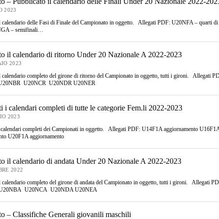
to – Pubblicato il calendario delle Finali Under 20 Nazionale 2022-202
O 2023
il calendario delle Fasi di Finale del Campionato in oggetto. Allegati PDF: U20NFA – quarti di 
GA – semifinali…
to il calendario di ritorno Under 20 Nazionale A 2022-2023
IO 2023
il calendario completo del girone di ritorno del Campionato in oggetto, tutti i gironi. Allegati P
U20NBR U20NCR U20NDR U20NER
i i calendari completi di tutte le categorie Fem.li 2022-2023
IO 2023
 i calendari completi dei Campionati in oggetto. Allegati PDF: U14F1A aggiornamento U16
nto U20F1A aggiornamento
to il calendario di andata Under 20 Nazionale A 2022-2023
BRE 2022
il calendario completo del girone di andata del Campionato in oggetto, tutti i gironi. Allegati P
U20NBA U20NCA U20NDA U20NEA
o – Classifiche Generali giovanili maschili