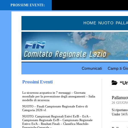
PROSSIMI EVENTI:
HOME
NUOTO
PALL
Comunicati
Camp.ti Gio
Prossimi Eventi
“Un
La sicurezza acquatica in 7 messaggi – Giornata
mondiale per la prevenzione degli annegamenti – Italia
Pallanuo
modello di sicurezza
26 GIUGN
NUOTO – Finali Campionato Regionale Estivo di
Si riportano
Categoria 2026 vl
Under 14 F
NUOTO: Campionati Regionali Estivi Es/B – Es/A –
Campionato Regionale Es/B – Campionato Regionale
Estivo Es/A – Risultati Finali – Classifica Maschile-
Femminile-Generale –