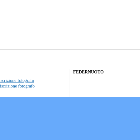
FEDERNUOTO
scrizione fotografo
iscrizione fotografo
to individuale
ociazioni sportive
a sui Cookie