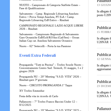
Pallanuo
NUOTO – Campionato di Categoria Staffette Estate –
13 GIUGN
Fase di Qualificazione
In allegato 
Salvamento – Camp. Regionale Lifesaving Assoluto
posto U20N
Estivo + Prova Tempi Assoluta, PT EsA + Camp.
Regionale Lifesaving EsB Estivo – Risultati
CAMPIONATO REGIONALE LAZIO ACQUE LIBERE
Pubblica
2026 – Risultati
15 FEBBRA
Salvamento – Campionato Regionale di Salvamento
Gare Oceaniche EsB/EsA/R/J/Ass (Cad/Sen) – Ocean
In allegato 
Italian Cup cat. Assoluta Salvamento Oceanico
U20NAR 
Nuoto – 62° Settecolli – Porta la tua Passione
Pubblicat
Eventi Extra Federali
12 GENNA
Propaganda: “Tutti in Piscina” – Trofeo Scuole Nuoto –
In allegato
Concentramento Centro Sud. Termoli, 31 maggio, 1 e 2
aggiorname
giugno 2026
Propaganda NU – 20° Meeting “S.S.D. VITA” 2026 –
Risultati gare 3ª giornata
Pubblica
Nuoto – CIRCUITO PROPAGANDA 1° Tappa
23 DICEM
XV Trofeo Emmedue
In allegato 
U20NAA 
Festa della vita in ricordo di Carlo
Pallanuoto – 7° Trofeo Franco Baccini Under 12 –
8/12/2025
Pallanuot
Propaganda NU – 19° Meeting “S.S.D. VITA” 2025 –