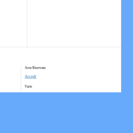
Area Riservata
Accedi
Varie
Richiesta Account Società
Iscrizione Ricezione Comunicati
Accesso Funzioni Dispositive
Elenco Società Affiliate
Downloads