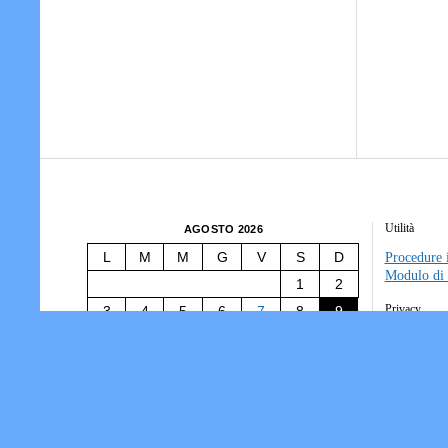
Utilità
AGOSTO 2026
L
M
M
G
V
S
D
Procedure i
Modulo di 
1
2
Privacy
3
4
5
6
7
8
9
10
11
12
13
14
15
16
Tesseramen
Società/Ass
17
18
19
20
21
22
23
Informativ
24
25
26
27
28
29
30
31
« Lug