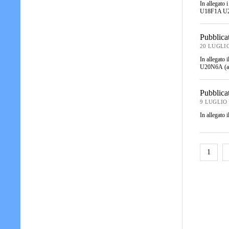
In allegato
U18F1A U
Pubblica
20 LUGLIO
In allegato
U20N6A (ag
Pubblica
9 LUGLIO 
In allegato 
1