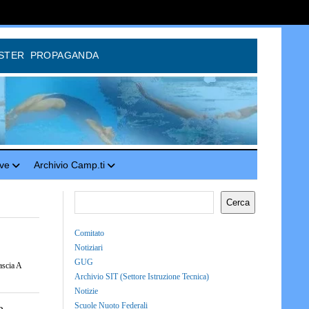
STER
PROPAGANDA
ve
Archivio Camp.ti
Cerca
Comitato
Notiziari
GUG
 Fascia A
Archivio SIT (Settore Istruzione Tecnica)
Notizie
Scuole Nuoto Federali