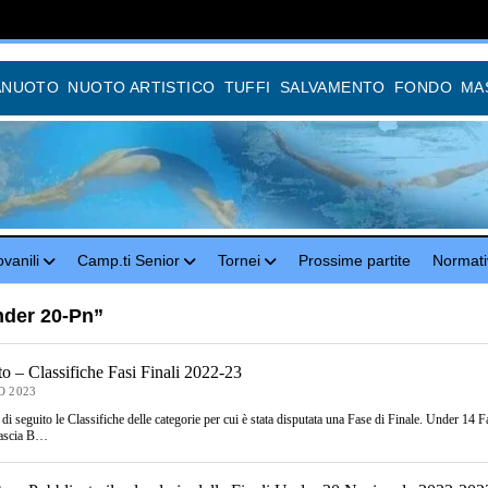
ANUOTO
NUOTO ARTISTICO
TUFFI
SALVAMENTO
FONDO
MA
vanili
Camp.ti Senior
Tornei
Prossime partite
Normati
der 20-Pn”
to – Classifiche Fasi Finali 2022-23
O 2023
 di seguito le Classifiche delle categorie per cui è stata disputata una Fase di Finale. Under 14
ascia B…