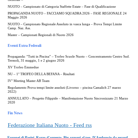
NUOTO – Campionato di Categoria Staffette Estate – Fase di Qualificazione
PROPAGANDA NUOTO – FACCIAMO SQUADRA 2026 – FASE REGIONALE 24
Maggio 2026
NUOTO – Campionato Regionale Assoluto in vasca lunga – Prova Tempi Limite
Camp. Naz. Ass.
Master – Campionati Regionali di Nuoto 2026
Eventi Extra Federali
Propaganda: “Tutti in Piscina” – Trofeo Scuole Nuoto – Concentramento Centro Sud.
Termoli, 31 maggio, 1 e 2 giugno 2026
XV Trofeo Emmedue
NU – 1° TROFEO DELLA BEFANA – Risultati
IV° Meeting Master AB Team
Regolamento Prova tempi limite assoluti (Livorno – piscina Camalich 27 marzo
2022)
ANNULLATO – Progetto Filippide – Manifestazione Nuoto Sincronizzato 21 Marzo
2020
Fin News
Federazione Italiana Nuoto - Feed rss
Europei di Parigi. Razzo d'argento. Big azzurri al top. D'Ambrosio da record