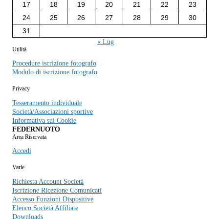
17
18
19
20
21
22
23
24
25
26
27
28
29
30
31
« Lug
Utilità
Procedure iscrizione fotografo
Modulo di iscrizione fotografo
Privacy
Tesseramento individuale
Società/Associazioni sportive
Informativa sui Cookie
FEDERNUOTO
Area Riservata
Accedi
Varie
Richiesta Account Società
Iscrizione Ricezione Comunicati
Accesso Funzioni Dispositive
Elenco Società Affiliate
Downloads