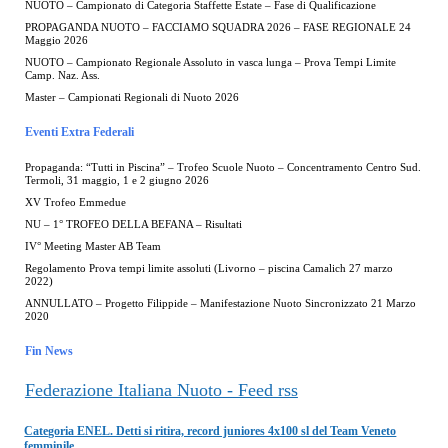
NUOTO – Campionato di Categoria Staffette Estate – Fase di Qualificazione
PROPAGANDA NUOTO – FACCIAMO SQUADRA 2026 – FASE REGIONALE 24
Maggio 2026
NUOTO – Campionato Regionale Assoluto in vasca lunga – Prova Tempi Limite
Camp. Naz. Ass.
Master – Campionati Regionali di Nuoto 2026
Eventi Extra Federali
Propaganda: “Tutti in Piscina” – Trofeo Scuole Nuoto – Concentramento Centro Sud.
Termoli, 31 maggio, 1 e 2 giugno 2026
XV Trofeo Emmedue
NU – 1° TROFEO DELLA BEFANA – Risultati
IV° Meeting Master AB Team
Regolamento Prova tempi limite assoluti (Livorno – piscina Camalich 27 marzo
2022)
ANNULLATO – Progetto Filippide – Manifestazione Nuoto Sincronizzato 21 Marzo
2020
Fin News
Federazione Italiana Nuoto - Feed rss
Categoria ENEL. Detti si ritira, record juniores 4x100 sl del Team Veneto
femminile