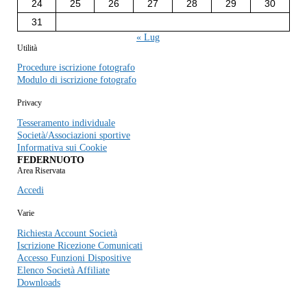
24
25
26
27
28
29
30
31
« Lug
Utilità
Procedure iscrizione fotografo
Modulo di iscrizione fotografo
Privacy
Tesseramento individuale
Società/Associazioni sportive
Informativa sui Cookie
FEDERNUOTO
Area Riservata
Accedi
Varie
Richiesta Account Società
Iscrizione Ricezione Comunicati
Accesso Funzioni Dispositive
Elenco Società Affiliate
Downloads