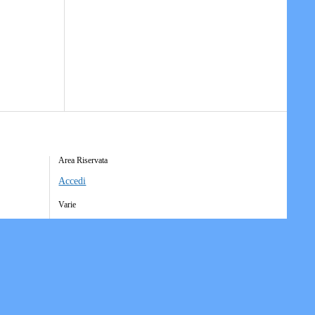
Area Riservata
Accedi
Varie
Richiesta Account Società
Iscrizione Ricezione Comunicati
Accesso Funzioni Dispositive
Elenco Società Affiliate
Downloads