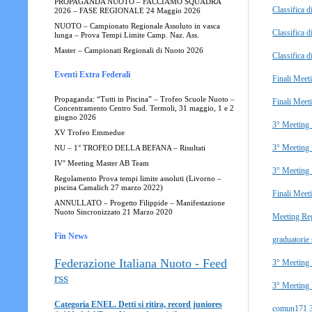
PROPAGANDA NUOTO – FACCIAMO SQUADRA
Classifica d
2026 – FASE REGIONALE 24 Maggio 2026
NUOTO – Campionato Regionale Assoluto in vasca
Classifica 
lunga – Prova Tempi Limite Camp. Naz. Ass.
Master – Campionati Regionali di Nuoto 2026
Classifica d
Eventi Extra Federali
Finali Meet
Propaganda: “Tutti in Piscina” – Trofeo Scuole Nuoto –
Finali Meeti
Concentramento Centro Sud. Termoli, 31 maggio, 1 e 2
giugno 2026
3° Meeting 
XV Trofeo Emmedue
3° Meeting 
NU – 1° TROFEO DELLA BEFANA – Risultati
IV° Meeting Master AB Team
3° Meeting 
Regolamento Prova tempi limite assoluti (Livorno –
piscina Camalich 27 marzo 2022)
Finali Meet
ANNULLATO – Progetto Filippide – Manifestazione
Nuoto Sincronizzato 21 Marzo 2020
Meeting Reg
Fin News
graduatorie 
Federazione Italiana Nuoto - Feed
3° Meeting 
rss
3° Meeting R
Categoria ENEL. Detti si ritira, record juniores
comun171 3°