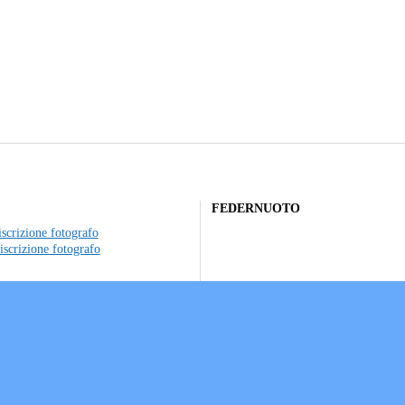
FEDERNUOTO
scrizione fotografo
iscrizione fotografo
to individuale
ociazioni sportive
a sui Cookie