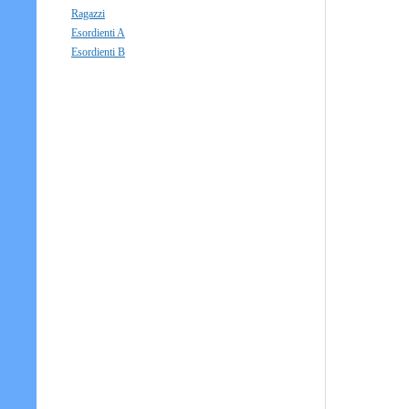
Ragazzi
Esordienti A
Esordienti B