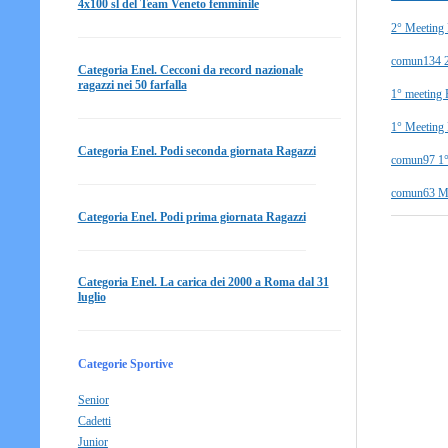
4x100 sl del Team Veneto femminile
2° Meeting R
comun134 2°
Categoria Enel. Cecconi da record nazionale
ragazzi nei 50 farfalla
1° meeting R
1° Meeting R
Categoria Enel. Podi seconda giornata Ragazzi
comun97 1°
comun63 Me
Categoria Enel. Podi prima giornata Ragazzi
Categoria Enel. La carica dei 2000 a Roma dal 31
luglio
Categorie Sportive
Senior
Cadetti
Junior