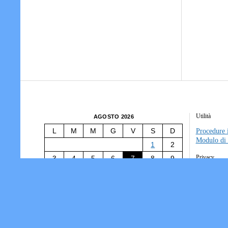
Utilità
AGOSTO 2026
L
M
M
G
V
S
D
Procedure i
Modulo di 
1
2
Privacy
3
4
5
6
7
8
9
10
11
12
13
14
15
16
Tesseramen
Società/Ass
17
18
19
20
21
22
23
Informativ
24
25
26
27
28
29
30
31
« Lug