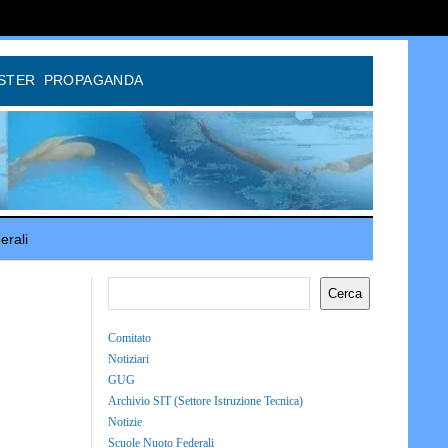
STER
PROPAGANDA
erali
Cerca
Comitato
Notiziari
GUG
Archivio SIT (Settore Istruzione Tecnica)
Notizie
Scuole Nuoto Federali