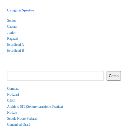
Categorie Sportive
Senior
Cadetti
Junior
Ragazzi
Esordienti A
Esordienti B
Cerca
Comitato
Notiziari
GUG
Archivio SIT (Settore Istruzione Tecnica)
Notizie
Scuole Nuoto Federali
Contatti ed Orari