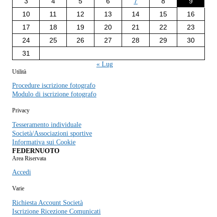
3
4
5
6
7
8
9
10
11
12
13
14
15
16
17
18
19
20
21
22
23
24
25
26
27
28
29
30
31
« Lug
Utilità
Procedure iscrizione fotografo
Modulo di iscrizione fotografo
Privacy
Tesseramento individuale
Società/Associazioni sportive
Informativa sui Cookie
FEDERNUOTO
Area Riservata
Accedi
Varie
Richiesta Account Società
Iscrizione Ricezione Comunicati