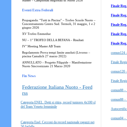
Master – Campionati Regionali di Nuoto 2026
Finale Reg.
Eventi Extra Federali
Finale Reg.
Propaganda: “Tutti in Piscina” – Trofeo Scuole Nuoto –
Concentramento Centro Sud. Termoli, 31 maggio, 1 e 2
Finale Reg.
giugno 2026
Finale Reg.
XV Trofeo Emmedue
NU – 1° TROFEO DELLA BEFANA – Risultati
Finale Reg.
IV° Meeting Master AB Team
comun124 – 
Regolamento Prova tempi limite assoluti (Livorno –
piscina Camalich 27 marzo 2022)
Finale Regi
ANNULLATO – Progetto Filippide – Manifestazione
Nuoto Sincronizzato 21 Marzo 2020
comun120 – 
Fin News
Finale Regi
Federazione Italiana Nuoto - Feed
comun88 – F
rss
comun88 – F
Categoria ENEL. Detti si ritira, record juniores 4x100 sl
del Team Veneto femminile
Autocertific
comun04 – L
Categoria Enel. Cecconi da record nazionale ragazzi nei
50 farfalla