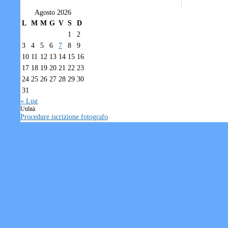
Agosto 2026
L
M
M
G
V
S
D
1
2
3
4
5
6
7
8
9
10
11
12
13
14
15
16
17
18
19
20
21
22
23
24
25
26
27
28
29
30
31
« Lug
Utilità
Procedure iscrizione fotografo
Modulo di iscrizione fotografo
Privacy
Tesseramento individuale
Società/Associazioni sportive
Informativa sui Cookie
FEDERNUOTO
Area Riservata
Accedi
Varie
Richiesta Account Società