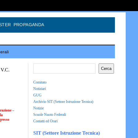
STER
PROPAGANDA
erali
Cerca
 V.C.
Comitato
Notiziari
GUG
Archivio SIT (Settore Istruzione Tecnica)
Notizie
arazione –
Scuole Nuoto Federali
la
gresso
Contatti ed Orari
SIT (Settore Istruzione Tecnica)