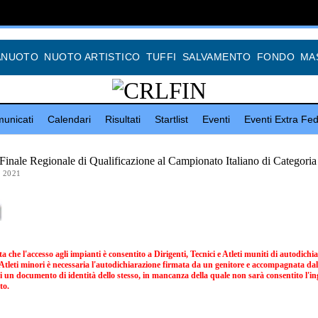
ANUOTO
NUOTO ARTISTICO
TUFFI
SALVAMENTO
FONDO
MA
unicati
Calendari
Risultati
Startlist
Eventi
Eventi Extra Fed
Finale Regionale di Qualificazione al Campionato Italiano di Categoria
 2021
 che l'accesso agli impianti è consentito a Dirigenti, Tecnici e Atleti muniti di autodichi
 Atleti minori è necessaria l'autodichiarazione firmata da un genitore e accompagnata dal
i un documento di identità dello stesso, in mancanza della quale non sarà consentito l'in
to.