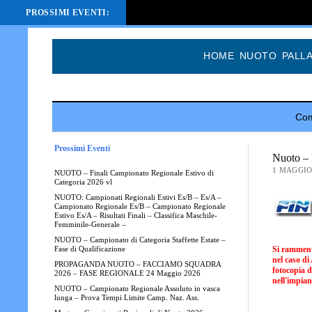
PROSSIMI EVENTI:
HOME
NUOTO
PALL
Com
Prossimi Eventi
Nuoto – 
1 MAGGIO
NUOTO – Finali Campionato Regionale Estivo di
Categoria 2026 vl
NUOTO: Campionati Regionali Estivi Es/B – Es/A –
Campionato Regionale Es/B – Campionato Regionale
Estivo Es/A – Risultati Finali – Classifica Maschile-
Femminile-Generale –
NUOTO – Campionato di Categoria Staffette Estate –
Si rammenta
Fase di Qualificazione
nel caso di
PROPAGANDA NUOTO – FACCIAMO SQUADRA
fotocopia d
2026 – FASE REGIONALE 24 Maggio 2026
nell'impian
NUOTO – Campionato Regionale Assoluto in vasca
lunga – Prova Tempi Limite Camp. Naz. Ass.