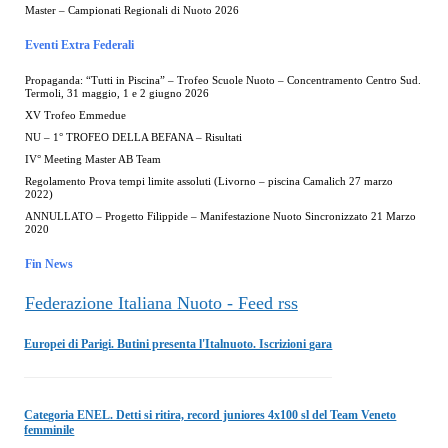
Master – Campionati Regionali di Nuoto 2026
Eventi Extra Federali
Propaganda: “Tutti in Piscina” – Trofeo Scuole Nuoto – Concentramento Centro Sud.
Termoli, 31 maggio, 1 e 2 giugno 2026
XV Trofeo Emmedue
NU – 1° TROFEO DELLA BEFANA – Risultati
IV° Meeting Master AB Team
Regolamento Prova tempi limite assoluti (Livorno – piscina Camalich 27 marzo
2022)
ANNULLATO – Progetto Filippide – Manifestazione Nuoto Sincronizzato 21 Marzo
2020
Fin News
Federazione Italiana Nuoto - Feed rss
Europei di Parigi. Butini presenta l'Italnuoto. Iscrizioni gara
Categoria ENEL. Detti si ritira, record juniores 4x100 sl del Team Veneto
femminile