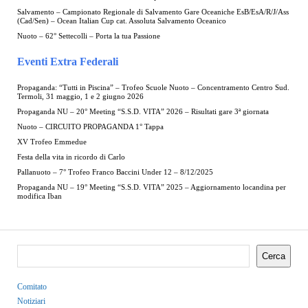
Salvamento – Campionato Regionale di Salvamento Gare Oceaniche EsB/EsA/R/J/Ass
(Cad/Sen) – Ocean Italian Cup cat. Assoluta Salvamento Oceanico
Nuoto – 62° Settecolli – Porta la tua Passione
Eventi Extra Federali
Propaganda: “Tutti in Piscina” – Trofeo Scuole Nuoto – Concentramento Centro Sud.
Termoli, 31 maggio, 1 e 2 giugno 2026
Propaganda NU – 20° Meeting “S.S.D. VITA” 2026 – Risultati gare 3ª giornata
Nuoto – CIRCUITO PROPAGANDA 1° Tappa
XV Trofeo Emmedue
Festa della vita in ricordo di Carlo
Pallanuoto – 7° Trofeo Franco Baccini Under 12 – 8/12/2025
Propaganda NU – 19° Meeting “S.S.D. VITA” 2025 – Aggiornamento locandina per
modifica Iban
Cerca
Comitato
Notiziari