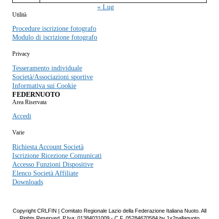
« Lug
Utilità
Procedure iscrizione fotografo
Modulo di iscrizione fotografo
Privacy
Tesseramento individuale
Società/Associazioni sportive
Informativa sui Cookie
FEDERNUOTO
Area Riservata
Accedi
Varie
Richiesta Account Società
Iscrizione Ricezione Comunicati
Accesso Funzioni Dispositive
Elenco Società Affiliate
Downloads
Copyright CRLFIN | Comitato Regionale Lazio della Federazione Italiana Nuoto. All
Rights Reserved. P.Iva: 01384031009 - C.F. 05284670584 by 1x2pallanuoto