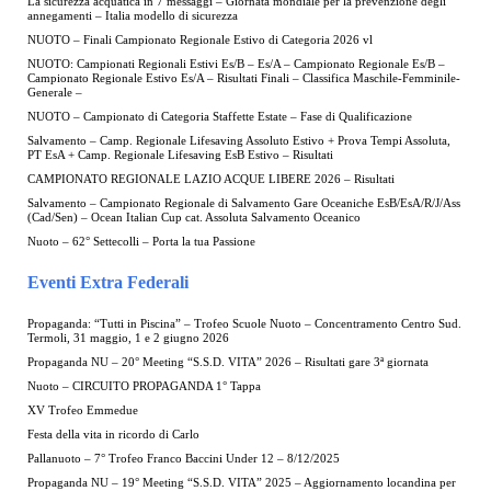
La sicurezza acquatica in 7 messaggi – Giornata mondiale per la prevenzione degli
annegamenti – Italia modello di sicurezza
NUOTO – Finali Campionato Regionale Estivo di Categoria 2026 vl
NUOTO: Campionati Regionali Estivi Es/B – Es/A – Campionato Regionale Es/B –
Campionato Regionale Estivo Es/A – Risultati Finali – Classifica Maschile-Femminile-
Generale –
NUOTO – Campionato di Categoria Staffette Estate – Fase di Qualificazione
Salvamento – Camp. Regionale Lifesaving Assoluto Estivo + Prova Tempi Assoluta,
PT EsA + Camp. Regionale Lifesaving EsB Estivo – Risultati
CAMPIONATO REGIONALE LAZIO ACQUE LIBERE 2026 – Risultati
Salvamento – Campionato Regionale di Salvamento Gare Oceaniche EsB/EsA/R/J/Ass
(Cad/Sen) – Ocean Italian Cup cat. Assoluta Salvamento Oceanico
Nuoto – 62° Settecolli – Porta la tua Passione
Eventi Extra Federali
Propaganda: “Tutti in Piscina” – Trofeo Scuole Nuoto – Concentramento Centro Sud.
Termoli, 31 maggio, 1 e 2 giugno 2026
Propaganda NU – 20° Meeting “S.S.D. VITA” 2026 – Risultati gare 3ª giornata
Nuoto – CIRCUITO PROPAGANDA 1° Tappa
XV Trofeo Emmedue
Festa della vita in ricordo di Carlo
Pallanuoto – 7° Trofeo Franco Baccini Under 12 – 8/12/2025
Propaganda NU – 19° Meeting “S.S.D. VITA” 2025 – Aggiornamento locandina per