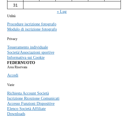
31
« Lug
Utilità
Procedure iscrizione fotografo
Modulo di iscrizione fotografo
Privacy
Tesseramento individuale
Società/Associazioni sportive
Informativa sui Cookie
FEDERNUOTO
Area Riservata
Accedi
Varie
Richiesta Account Società
Iscrizione Ricezione Comunicati
Accesso Funzioni Dispositive
Elenco Società Affiliate
Downloads