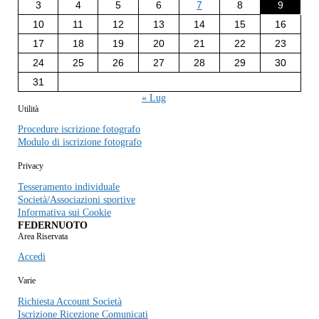
3
4
5
6
7
8
9
10
11
12
13
14
15
16
17
18
19
20
21
22
23
24
25
26
27
28
29
30
31
« Lug
Utilità
Procedure iscrizione fotografo
Modulo di iscrizione fotografo
Privacy
Tesseramento individuale
Società/Associazioni sportive
Informativa sui Cookie
FEDERNUOTO
Area Riservata
Accedi
Varie
Richiesta Account Società
Iscrizione Ricezione Comunicati