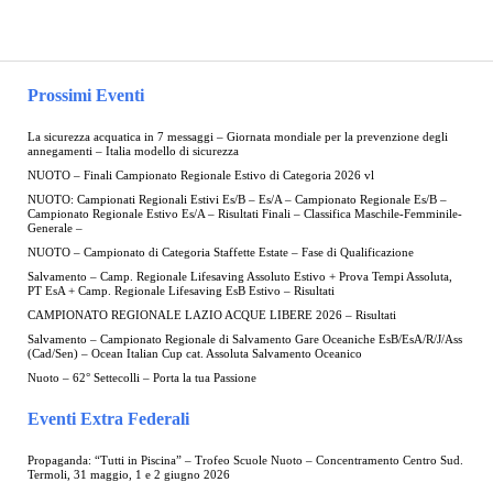
Prossimi Eventi
La sicurezza acquatica in 7 messaggi – Giornata mondiale per la prevenzione degli
annegamenti – Italia modello di sicurezza
NUOTO – Finali Campionato Regionale Estivo di Categoria 2026 vl
NUOTO: Campionati Regionali Estivi Es/B – Es/A – Campionato Regionale Es/B –
Campionato Regionale Estivo Es/A – Risultati Finali – Classifica Maschile-Femminile-
Generale –
NUOTO – Campionato di Categoria Staffette Estate – Fase di Qualificazione
Salvamento – Camp. Regionale Lifesaving Assoluto Estivo + Prova Tempi Assoluta,
PT EsA + Camp. Regionale Lifesaving EsB Estivo – Risultati
CAMPIONATO REGIONALE LAZIO ACQUE LIBERE 2026 – Risultati
Salvamento – Campionato Regionale di Salvamento Gare Oceaniche EsB/EsA/R/J/Ass
(Cad/Sen) – Ocean Italian Cup cat. Assoluta Salvamento Oceanico
Nuoto – 62° Settecolli – Porta la tua Passione
Eventi Extra Federali
Propaganda: “Tutti in Piscina” – Trofeo Scuole Nuoto – Concentramento Centro Sud.
Termoli, 31 maggio, 1 e 2 giugno 2026