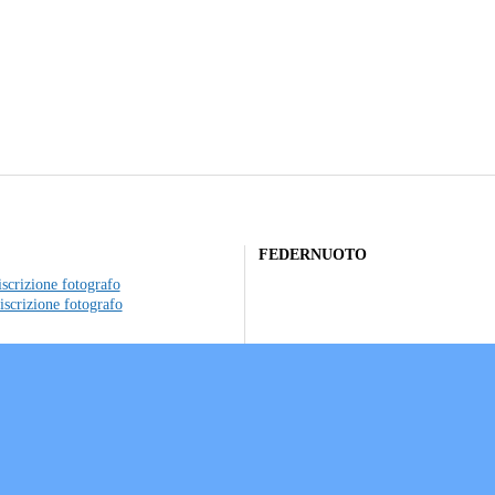
FEDERNUOTO
scrizione fotografo
iscrizione fotografo
to individuale
ociazioni sportive
a sui Cookie