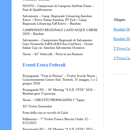
NUOTO – Campionato di Categoria Staffette Estate –
Fase di Qualificazione
Salvamento – Camp. Regionale Lifesaving Assoluto
Allegato:
Estivo + Prova Tempi Assoluta, PT EsA + Camp.
Regionale Lifesaving EsB Estivo – Risultati
Risultati Ob
CAMPIONATO REGIONALE LAZIO ACQUE LIBERE
2026 – Risultati
Risultati O
Salvamento – Campionato Regionale di Salvamento
Gare Oceaniche EsB/EsA/R/J/Ass (Cad/Sen) – Ocean
Italian Cup cat. Assoluta Salvamento Oceanico
2ª Prova Ca
Nuoto – 62° Settecolli – Porta la tua Passione
2ª Prova Ca
Eventi Extra Federali
Propaganda: “Tutti in Piscina” – Trofeo Scuole Nuoto –
Concentramento Centro Sud. Termoli, 31 maggio, 1 e 2
giugno 2026
Propaganda NU – 20° Meeting “S.S.D. VITA” 2026 –
Risultati gare 3ª giornata
Nuoto – CIRCUITO PROPAGANDA 1° Tappa
XV Trofeo Emmedue
Festa della vita in ricordo di Carlo
Pallanuoto – 7° Trofeo Franco Baccini Under 12 –
8/12/2025
Propaganda NU – 19° Meeting “S.S.D. VITA” 2025 –