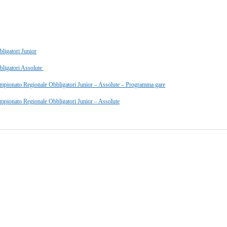
bligatori Junior
bbligatori Assolute
mpionato Regionale Obbligatori Junior – Assolute – Programma gare
mpionato Regionale Obbligatori Junior – Assolute