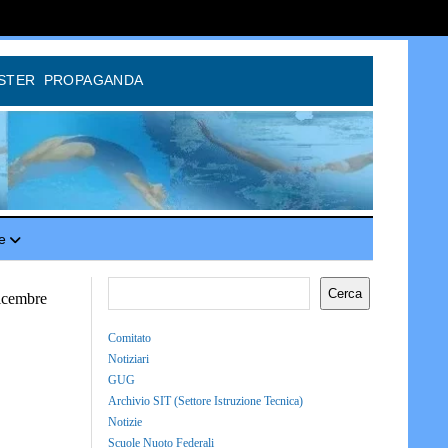
STER
PROPAGANDA
e
Cerca
icembre
Comitato
Notiziari
GUG
Archivio SIT (Settore Istruzione Tecnica)
Notizie
Scuole Nuoto Federali