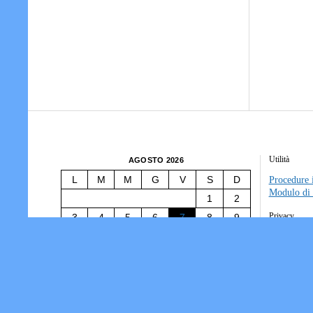
Utilità
AGOSTO 2026
L
M
M
G
V
S
D
Procedure i
Modulo di 
1
2
Privacy
3
4
5
6
7
8
9
10
11
12
13
14
15
16
Tesseramen
Società/Ass
17
18
19
20
21
22
23
Informativ
24
25
26
27
28
29
30
31
« Lug