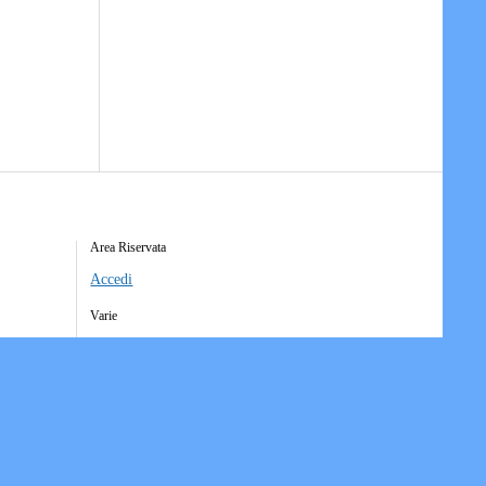
Area Riservata
Accedi
Varie
Richiesta Account Società
Iscrizione Ricezione Comunicati
Accesso Funzioni Dispositive
Elenco Società Affiliate
Downloads