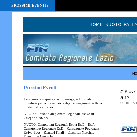
PROSSIMI EVENTI:
HOME
NUOTO
PALL
Not
Prossimi Eventi
2ª Prova
2017
La sicurezza acquatica in 7 messaggi – Giornata
22 DICEM
mondiale per la prevenzione degli annegamenti – Italia
modello di sicurezza
NUOTO – Finali Campionato Regionale Estivo di
Categoria 2026 vl
NUOTO: Campionati Regionali Estivi Es/B – Es/A –
Campionato Regionale Es/B – Campionato Regionale
Estivo Es/A – Risultati Finali – Classifica Maschile-
Femminile-Generale –