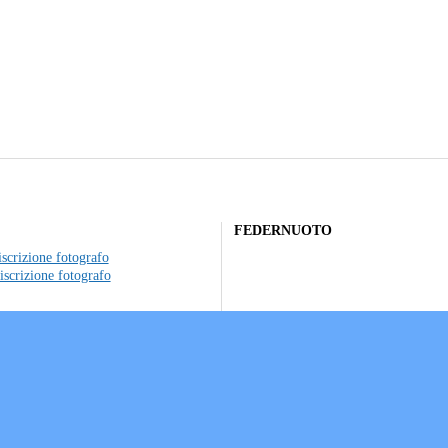
FEDERNUOTO
scrizione fotografo
iscrizione fotografo
to individuale
ociazioni sportive
a sui Cookie