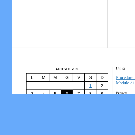
Utilità
AGOSTO 2026
L
M
M
G
V
S
D
Procedure i
Modulo di 
1
2
Privacy
3
4
5
6
7
8
9
10
11
12
13
14
15
16
Tesseramen
Società/Ass
17
18
19
20
21
22
23
Informativ
24
25
26
27
28
29
30
31
« Lug