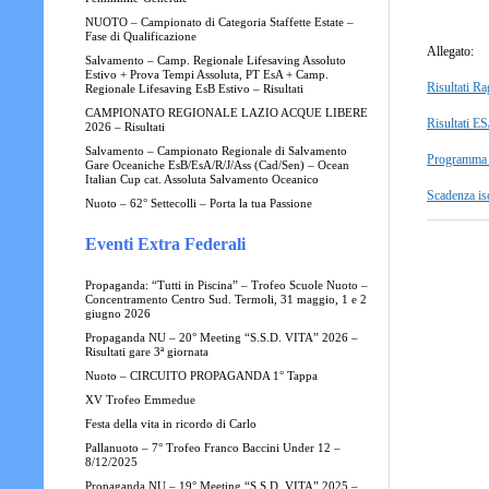
NUOTO – Campionato di Categoria Staffette Estate –
Fase di Qualificazione
Allegato:
Salvamento – Camp. Regionale Lifesaving Assoluto
Estivo + Prova Tempi Assoluta, PT EsA + Camp.
Risultati R
Regionale Lifesaving EsB Estivo – Risultati
CAMPIONATO REGIONALE LAZIO ACQUE LIBERE
Risultati E
2026 – Risultati
Salvamento – Campionato Regionale di Salvamento
Programma 
Gare Oceaniche EsB/EsA/R/J/Ass (Cad/Sen) – Ocean
Italian Cup cat. Assoluta Salvamento Oceanico
Scadenza isc
Nuoto – 62° Settecolli – Porta la tua Passione
Eventi Extra Federali
Propaganda: “Tutti in Piscina” – Trofeo Scuole Nuoto –
Concentramento Centro Sud. Termoli, 31 maggio, 1 e 2
giugno 2026
Propaganda NU – 20° Meeting “S.S.D. VITA” 2026 –
Risultati gare 3ª giornata
Nuoto – CIRCUITO PROPAGANDA 1° Tappa
XV Trofeo Emmedue
Festa della vita in ricordo di Carlo
Pallanuoto – 7° Trofeo Franco Baccini Under 12 –
8/12/2025
Propaganda NU – 19° Meeting “S.S.D. VITA” 2025 –