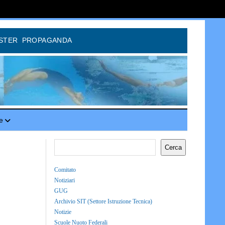
STER
PROPAGANDA
e
Cerca
Comitato
Notiziari
GUG
Archivio SIT (Settore Istruzione Tecnica)
Notizie
Scuole Nuoto Federali