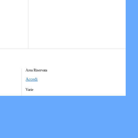
Area Riservata
Accedi
Varie
Richiesta Account Società
Iscrizione Ricezione Comunicati
Accesso Funzioni Dispositive
Elenco Società Affiliate
Downloads