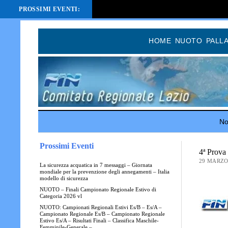
PROSSIMI EVENTI:
HOME
NUOTO
PALL
Not
Prossimi Eventi
4ª Prova
29 MARZO
La sicurezza acquatica in 7 messaggi – Giornata
mondiale per la prevenzione degli annegamenti – Italia
modello di sicurezza
NUOTO – Finali Campionato Regionale Estivo di
Categoria 2026 vl
NUOTO: Campionati Regionali Estivi Es/B – Es/A –
Campionato Regionale Es/B – Campionato Regionale
Estivo Es/A – Risultati Finali – Classifica Maschile-
Femminile-Generale –