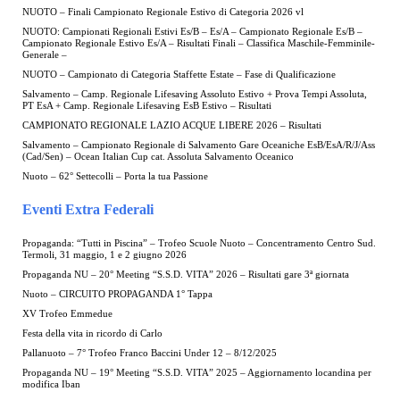
NUOTO – Finali Campionato Regionale Estivo di Categoria 2026 vl
NUOTO: Campionati Regionali Estivi Es/B – Es/A – Campionato Regionale Es/B –
Campionato Regionale Estivo Es/A – Risultati Finali – Classifica Maschile-Femminile-
Generale –
NUOTO – Campionato di Categoria Staffette Estate – Fase di Qualificazione
Salvamento – Camp. Regionale Lifesaving Assoluto Estivo + Prova Tempi Assoluta,
PT EsA + Camp. Regionale Lifesaving EsB Estivo – Risultati
CAMPIONATO REGIONALE LAZIO ACQUE LIBERE 2026 – Risultati
Salvamento – Campionato Regionale di Salvamento Gare Oceaniche EsB/EsA/R/J/Ass
(Cad/Sen) – Ocean Italian Cup cat. Assoluta Salvamento Oceanico
Nuoto – 62° Settecolli – Porta la tua Passione
Eventi Extra Federali
Propaganda: “Tutti in Piscina” – Trofeo Scuole Nuoto – Concentramento Centro Sud.
Termoli, 31 maggio, 1 e 2 giugno 2026
Propaganda NU – 20° Meeting “S.S.D. VITA” 2026 – Risultati gare 3ª giornata
Nuoto – CIRCUITO PROPAGANDA 1° Tappa
XV Trofeo Emmedue
Festa della vita in ricordo di Carlo
Pallanuoto – 7° Trofeo Franco Baccini Under 12 – 8/12/2025
Propaganda NU – 19° Meeting “S.S.D. VITA” 2025 – Aggiornamento locandina per
modifica Iban