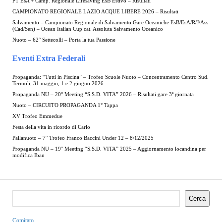
PT EsA + Camp. Regionale Lifesaving EsB Estivo – Risultati
CAMPIONATO REGIONALE LAZIO ACQUE LIBERE 2026 – Risultati
Salvamento – Campionato Regionale di Salvamento Gare Oceaniche EsB/EsA/R/J/Ass
(Cad/Sen) – Ocean Italian Cup cat. Assoluta Salvamento Oceanico
Nuoto – 62° Settecolli – Porta la tua Passione
Eventi Extra Federali
Propaganda: “Tutti in Piscina” – Trofeo Scuole Nuoto – Concentramento Centro Sud.
Termoli, 31 maggio, 1 e 2 giugno 2026
Propaganda NU – 20° Meeting “S.S.D. VITA” 2026 – Risultati gare 3ª giornata
Nuoto – CIRCUITO PROPAGANDA 1° Tappa
XV Trofeo Emmedue
Festa della vita in ricordo di Carlo
Pallanuoto – 7° Trofeo Franco Baccini Under 12 – 8/12/2025
Propaganda NU – 19° Meeting “S.S.D. VITA” 2025 – Aggiornamento locandina per
modifica Iban
Cerca
Cerca
Comitato