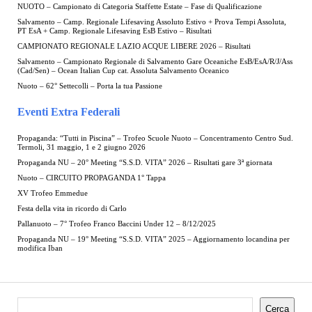
NUOTO – Campionato di Categoria Staffette Estate – Fase di Qualificazione
Salvamento – Camp. Regionale Lifesaving Assoluto Estivo + Prova Tempi Assoluta,
PT EsA + Camp. Regionale Lifesaving EsB Estivo – Risultati
CAMPIONATO REGIONALE LAZIO ACQUE LIBERE 2026 – Risultati
Salvamento – Campionato Regionale di Salvamento Gare Oceaniche EsB/EsA/R/J/Ass
(Cad/Sen) – Ocean Italian Cup cat. Assoluta Salvamento Oceanico
Nuoto – 62° Settecolli – Porta la tua Passione
Eventi Extra Federali
Propaganda: “Tutti in Piscina” – Trofeo Scuole Nuoto – Concentramento Centro Sud.
Termoli, 31 maggio, 1 e 2 giugno 2026
Propaganda NU – 20° Meeting “S.S.D. VITA” 2026 – Risultati gare 3ª giornata
Nuoto – CIRCUITO PROPAGANDA 1° Tappa
XV Trofeo Emmedue
Festa della vita in ricordo di Carlo
Pallanuoto – 7° Trofeo Franco Baccini Under 12 – 8/12/2025
Propaganda NU – 19° Meeting “S.S.D. VITA” 2025 – Aggiornamento locandina per
modifica Iban
Cerca