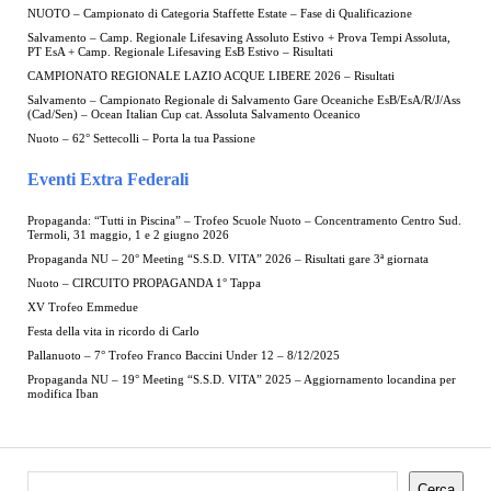
NUOTO – Campionato di Categoria Staffette Estate – Fase di Qualificazione
Salvamento – Camp. Regionale Lifesaving Assoluto Estivo + Prova Tempi Assoluta,
PT EsA + Camp. Regionale Lifesaving EsB Estivo – Risultati
CAMPIONATO REGIONALE LAZIO ACQUE LIBERE 2026 – Risultati
Salvamento – Campionato Regionale di Salvamento Gare Oceaniche EsB/EsA/R/J/Ass
(Cad/Sen) – Ocean Italian Cup cat. Assoluta Salvamento Oceanico
Nuoto – 62° Settecolli – Porta la tua Passione
Eventi Extra Federali
Propaganda: “Tutti in Piscina” – Trofeo Scuole Nuoto – Concentramento Centro Sud.
Termoli, 31 maggio, 1 e 2 giugno 2026
Propaganda NU – 20° Meeting “S.S.D. VITA” 2026 – Risultati gare 3ª giornata
Nuoto – CIRCUITO PROPAGANDA 1° Tappa
XV Trofeo Emmedue
Festa della vita in ricordo di Carlo
Pallanuoto – 7° Trofeo Franco Baccini Under 12 – 8/12/2025
Propaganda NU – 19° Meeting “S.S.D. VITA” 2025 – Aggiornamento locandina per
modifica Iban
Cerca