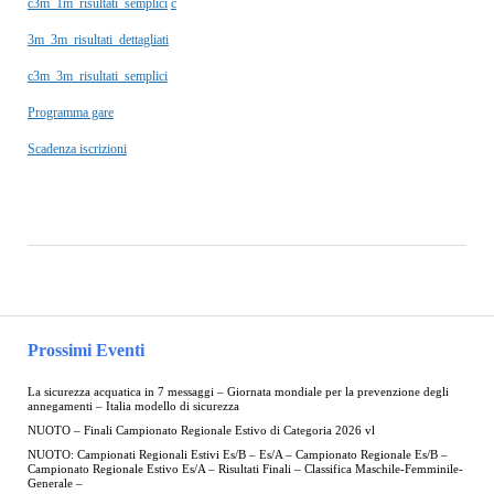
c3m_1m_risultati_semplici
c
3m_3m_risultati_dettagliati
c3m_3m_risultati_semplici
Programma gare
Scadenza iscrizioni
Prossimi Eventi
La sicurezza acquatica in 7 messaggi – Giornata mondiale per la prevenzione degli
annegamenti – Italia modello di sicurezza
NUOTO – Finali Campionato Regionale Estivo di Categoria 2026 vl
NUOTO: Campionati Regionali Estivi Es/B – Es/A – Campionato Regionale Es/B –
Campionato Regionale Estivo Es/A – Risultati Finali – Classifica Maschile-Femminile-
Generale –