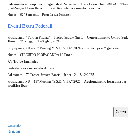
Salvamento – Campionato Regionale di Salvamento Gare Oceaniche EsB/EsA/R/J/Ass
(Cad/Sen) – Ocean Italian Cup cat. Assoluta Salvamento Oceanico
Nuoto – 62° Settecolli – Porta la tua Passione
Eventi Extra Federali
Propaganda: “Tutti in Piscina” – Trofeo Scuole Nuoto – Concentramento Centro Sud.
Termoli, 31 maggio, 1 e 2 giugno 2026
Propaganda NU – 20° Meeting “S.S.D. VITA” 2026 – Risultati gare 3ª giornata
Nuoto – CIRCUITO PROPAGANDA 1° Tappa
XV Trofeo Emmedue
Festa della vita in ricordo di Carlo
Pallanuoto – 7° Trofeo Franco Baccini Under 12 – 8/12/2025
Propaganda NU – 19° Meeting “S.S.D. VITA” 2025 – Aggiornamento locandina per
modifica Iban
Cerca
Comitato
Notiziari