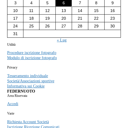
3
4
5
6
7
8
9
10
11
12
13
14
15
16
17
18
19
20
21
22
23
24
25
26
27
28
29
30
31
« Lug
Utilità
Procedure iscrizione fotografo
Modulo di iscrizione fotografo
Privacy
Tesseramento individuale
Società/Associazioni sportive
Informativa sui Cookie
FEDERNUOTO
Area Riservata
Accedi
Varie
Richiesta Account Società
Iscrizione Ricezione Comunicati