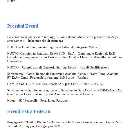
PDF:…
Prossimi Eventi
La sicurezza acquatica in 7 messaggi – Giornata mondiale per la prevenzione degli
annegamenti – Italia modello di sicurezza
NUOTO – Finali Campionato Regionale Estivo di Categoria 2026 vl
NUOTO: Campionati Regionali Estivi Es/B – Es/A – Campionato Regionale Es/B –
Campionato Regionale Estivo Es/A – Risultati Finali – Classifica Maschile-Femminile-
Generale –
NUOTO – Campionato di Categoria Staffette Estate – Fase di Qualificazione
Salvamento – Camp. Regionale Lifesaving Assoluto Estivo + Prova Tempi Assoluta,
PT EsA + Camp. Regionale Lifesaving EsB Estivo – Risultati
CAMPIONATO REGIONALE LAZIO ACQUE LIBERE 2026 – Risultati
Salvamento – Campionato Regionale di Salvamento Gare Oceaniche EsB/EsA/R/J/Ass
(Cad/Sen) – Ocean Italian Cup cat. Assoluta Salvamento Oceanico
Nuoto – 62° Settecolli – Porta la tua Passione
Eventi Extra Federali
Propaganda: “Tutti in Piscina” – Trofeo Scuole Nuoto – Concentramento Centro Sud.
Termoli, 31 maggio, 1 e 2 giugno 2026