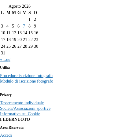
Agosto 2026
L
M
M
G
V
S
D
1
2
3
4
5
6
7
8
9
10
11
12
13
14
15
16
17
18
19
20
21
22
23
24
25
26
27
28
29
30
31
« Lug
Utilità
Procedure iscrizione fotografo
Modulo di iscrizione fotografo
Privacy
Tesseramento individuale
Società/Associazioni sportive
Informativa sui Cookie
FEDERNUOTO
Area Riservata
Accedi