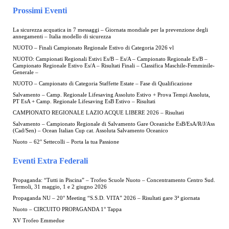
Prossimi Eventi
La sicurezza acquatica in 7 messaggi – Giornata mondiale per la prevenzione degli
annegamenti – Italia modello di sicurezza
NUOTO – Finali Campionato Regionale Estivo di Categoria 2026 vl
NUOTO: Campionati Regionali Estivi Es/B – Es/A – Campionato Regionale Es/B –
Campionato Regionale Estivo Es/A – Risultati Finali – Classifica Maschile-Femminile-
Generale –
NUOTO – Campionato di Categoria Staffette Estate – Fase di Qualificazione
Salvamento – Camp. Regionale Lifesaving Assoluto Estivo + Prova Tempi Assoluta,
PT EsA + Camp. Regionale Lifesaving EsB Estivo – Risultati
CAMPIONATO REGIONALE LAZIO ACQUE LIBERE 2026 – Risultati
Salvamento – Campionato Regionale di Salvamento Gare Oceaniche EsB/EsA/R/J/Ass
(Cad/Sen) – Ocean Italian Cup cat. Assoluta Salvamento Oceanico
Nuoto – 62° Settecolli – Porta la tua Passione
Eventi Extra Federali
Propaganda: “Tutti in Piscina” – Trofeo Scuole Nuoto – Concentramento Centro Sud.
Termoli, 31 maggio, 1 e 2 giugno 2026
Propaganda NU – 20° Meeting “S.S.D. VITA” 2026 – Risultati gare 3ª giornata
Nuoto – CIRCUITO PROPAGANDA 1° Tappa
XV Trofeo Emmedue