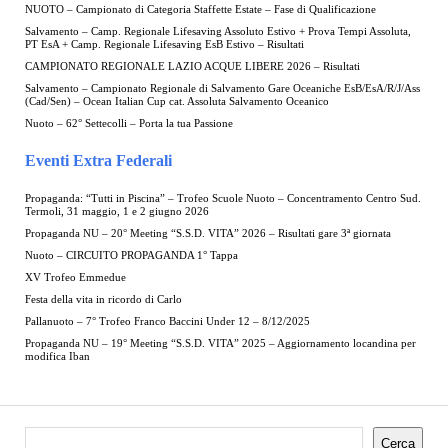
NUOTO – Campionato di Categoria Staffette Estate – Fase di Qualificazione
Salvamento – Camp. Regionale Lifesaving Assoluto Estivo + Prova Tempi Assoluta,
PT EsA + Camp. Regionale Lifesaving EsB Estivo – Risultati
CAMPIONATO REGIONALE LAZIO ACQUE LIBERE 2026 – Risultati
Salvamento – Campionato Regionale di Salvamento Gare Oceaniche EsB/EsA/R/J/Ass
(Cad/Sen) – Ocean Italian Cup cat. Assoluta Salvamento Oceanico
Nuoto – 62° Settecolli – Porta la tua Passione
Eventi Extra Federali
Propaganda: “Tutti in Piscina” – Trofeo Scuole Nuoto – Concentramento Centro Sud.
Termoli, 31 maggio, 1 e 2 giugno 2026
Propaganda NU – 20° Meeting “S.S.D. VITA” 2026 – Risultati gare 3ª giornata
Nuoto – CIRCUITO PROPAGANDA 1° Tappa
XV Trofeo Emmedue
Festa della vita in ricordo di Carlo
Pallanuoto – 7° Trofeo Franco Baccini Under 12 – 8/12/2025
Propaganda NU – 19° Meeting “S.S.D. VITA” 2025 – Aggiornamento locandina per
modifica Iban
Cerca