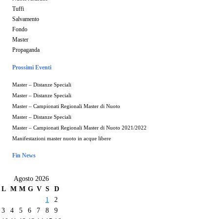
Tuffi
Salvamento
Fondo
Master
Propaganda
Prossimi Eventi
Master – Distanze Speciali
Master – Distanze Speciali
Master – Campionati Regionali Master di Nuoto
Master – Distanze Speciali
Master – Campionati Regionali Master di Nuoto 2021/2022
Manifestazioni master nuoto in acque libere
Fin News
Agosto 2026
L
M
M
G
V
S
D
1
2
3
4
5
6
7
8
9