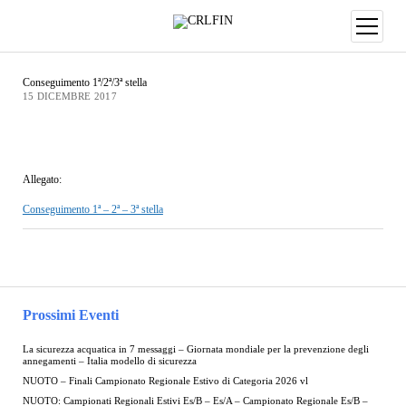
Conseguimento 1ª/2ª/3ª stella
15 DICEMBRE 2017
Allegato:
Conseguimento 1ª – 2ª – 3ª stella
Prossimi Eventi
La sicurezza acquatica in 7 messaggi – Giornata mondiale per la prevenzione degli
annegamenti – Italia modello di sicurezza
NUOTO – Finali Campionato Regionale Estivo di Categoria 2026 vl
NUOTO: Campionati Regionali Estivi Es/B – Es/A – Campionato Regionale Es/B –