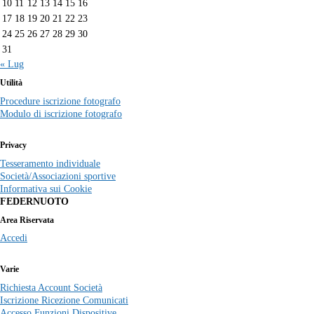
10
11
12
13
14
15
16
17
18
19
20
21
22
23
24
25
26
27
28
29
30
31
« Lug
Utilità
Procedure iscrizione fotografo
Modulo di iscrizione fotografo
Privacy
Tesseramento individuale
Società/Associazioni sportive
Informativa sui Cookie
FEDERNUOTO
Area Riservata
Accedi
Varie
Richiesta Account Società
Iscrizione Ricezione Comunicati
Accesso Funzioni Dispositive