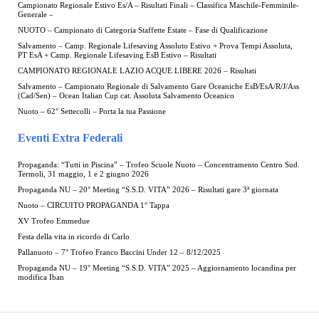
Campionato Regionale Estivo Es/A – Risultati Finali – Classifica Maschile-Femminile-
Generale –
NUOTO – Campionato di Categoria Staffette Estate – Fase di Qualificazione
Salvamento – Camp. Regionale Lifesaving Assoluto Estivo + Prova Tempi Assoluta,
PT EsA + Camp. Regionale Lifesaving EsB Estivo – Risultati
CAMPIONATO REGIONALE LAZIO ACQUE LIBERE 2026 – Risultati
Salvamento – Campionato Regionale di Salvamento Gare Oceaniche EsB/EsA/R/J/Ass
(Cad/Sen) – Ocean Italian Cup cat. Assoluta Salvamento Oceanico
Nuoto – 62° Settecolli – Porta la tua Passione
Eventi Extra Federali
Propaganda: “Tutti in Piscina” – Trofeo Scuole Nuoto – Concentramento Centro Sud.
Termoli, 31 maggio, 1 e 2 giugno 2026
Propaganda NU – 20° Meeting “S.S.D. VITA” 2026 – Risultati gare 3ª giornata
Nuoto – CIRCUITO PROPAGANDA 1° Tappa
XV Trofeo Emmedue
Festa della vita in ricordo di Carlo
Pallanuoto – 7° Trofeo Franco Baccini Under 12 – 8/12/2025
Propaganda NU – 19° Meeting “S.S.D. VITA” 2025 – Aggiornamento locandina per
modifica Iban