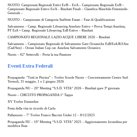
NUOTO: Campionati Regionali Estivi Es/B – Es/A – Campionato Regionale Es/B –
Campionato Regionale Estivo Es/A – Risultati Finali – Classifica Maschile-Femminile-
Generale –
NUOTO – Campionato di Categoria Staffette Estate – Fase di Qualificazione
Salvamento – Camp. Regionale Lifesaving Assoluto Estivo + Prova Tempi Assoluta,
PT EsA + Camp. Regionale Lifesaving EsB Estivo – Risultati
CAMPIONATO REGIONALE LAZIO ACQUE LIBERE 2026 – Risultati
Salvamento – Campionato Regionale di Salvamento Gare Oceaniche EsB/EsA/R/J/Ass
(Cad/Sen) – Ocean Italian Cup cat. Assoluta Salvamento Oceanico
Nuoto – 62° Settecolli – Porta la tua Passione
Eventi Extra Federali
Propaganda: “Tutti in Piscina” – Trofeo Scuole Nuoto – Concentramento Centro Sud.
Termoli, 31 maggio, 1 e 2 giugno 2026
Propaganda NU – 20° Meeting “S.S.D. VITA” 2026 – Risultati gare 3ª giornata
Nuoto – CIRCUITO PROPAGANDA 1° Tappa
XV Trofeo Emmedue
Festa della vita in ricordo di Carlo
Pallanuoto – 7° Trofeo Franco Baccini Under 12 – 8/12/2025
Propaganda NU – 19° Meeting “S.S.D. VITA” 2025 – Aggiornamento locandina per
modifica Iban