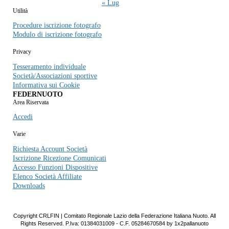
« Lug
Utilità
Procedure iscrizione fotografo
Modulo di iscrizione fotografo
Privacy
Tesseramento individuale
Società/Associazioni sportive
Informativa sui Cookie
FEDERNUOTO
Area Riservata
Accedi
Varie
Richiesta Account Società
Iscrizione Ricezione Comunicati
Accesso Funzioni Dispositive
Elenco Società Affiliate
Downloads
Copyright CRLFIN | Comitato Regionale Lazio della Federazione Italiana Nuoto. All
Rights Reserved. P.Iva: 01384031009 - C.F. 05284670584 by 1x2pallanuoto