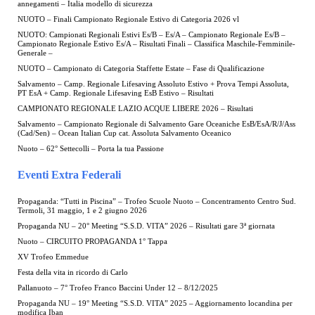
annegamenti – Italia modello di sicurezza
NUOTO – Finali Campionato Regionale Estivo di Categoria 2026 vl
NUOTO: Campionati Regionali Estivi Es/B – Es/A – Campionato Regionale Es/B –
Campionato Regionale Estivo Es/A – Risultati Finali – Classifica Maschile-Femminile-
Generale –
NUOTO – Campionato di Categoria Staffette Estate – Fase di Qualificazione
Salvamento – Camp. Regionale Lifesaving Assoluto Estivo + Prova Tempi Assoluta,
PT EsA + Camp. Regionale Lifesaving EsB Estivo – Risultati
CAMPIONATO REGIONALE LAZIO ACQUE LIBERE 2026 – Risultati
Salvamento – Campionato Regionale di Salvamento Gare Oceaniche EsB/EsA/R/J/Ass
(Cad/Sen) – Ocean Italian Cup cat. Assoluta Salvamento Oceanico
Nuoto – 62° Settecolli – Porta la tua Passione
Eventi Extra Federali
Propaganda: “Tutti in Piscina” – Trofeo Scuole Nuoto – Concentramento Centro Sud.
Termoli, 31 maggio, 1 e 2 giugno 2026
Propaganda NU – 20° Meeting “S.S.D. VITA” 2026 – Risultati gare 3ª giornata
Nuoto – CIRCUITO PROPAGANDA 1° Tappa
XV Trofeo Emmedue
Festa della vita in ricordo di Carlo
Pallanuoto – 7° Trofeo Franco Baccini Under 12 – 8/12/2025
Propaganda NU – 19° Meeting “S.S.D. VITA” 2025 – Aggiornamento locandina per
modifica Iban