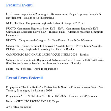
Prossimi Eventi
La sicurezza acquatica in 7 messaggi – Giornata mondiale per la prevenzione degli
annegamenti – Italia modello di sicurezza
NUOTO – Finali Campionato Regionale Estivo di Categoria 2026 vl
NUOTO: Campionati Regionali Estivi Es/B – Es/A – Campionato Regionale Es/B –
Campionato Regionale Estivo Es/A – Risultati Finali – Classifica Maschile-Femminile-
Generale –
NUOTO – Campionato di Categoria Staffette Estate – Fase di Qualificazione
Salvamento – Camp. Regionale Lifesaving Assoluto Estivo + Prova Tempi Assoluta,
PT EsA + Camp. Regionale Lifesaving EsB Estivo – Risultati
CAMPIONATO REGIONALE LAZIO ACQUE LIBERE 2026 – Risultati
Salvamento – Campionato Regionale di Salvamento Gare Oceaniche EsB/EsA/R/J/Ass
(Cad/Sen) – Ocean Italian Cup cat. Assoluta Salvamento Oceanico
Nuoto – 62° Settecolli – Porta la tua Passione
Eventi Extra Federali
Propaganda: “Tutti in Piscina” – Trofeo Scuole Nuoto – Concentramento Centro Sud.
Termoli, 31 maggio, 1 e 2 giugno 2026
Propaganda NU – 20° Meeting “S.S.D. VITA” 2026 – Risultati gare 3ª giornata
Nuoto – CIRCUITO PROPAGANDA 1° Tappa
XV Trofeo Emmedue