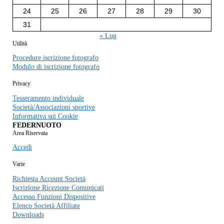
24
25
26
27
28
29
30
31
« Lug
Utilità
Procedure iscrizione fotografo
Modulo di iscrizione fotografo
Privacy
Tesseramento individuale
Società/Associazioni sportive
Informativa sui Cookie
FEDERNUOTO
Area Riservata
Accedi
Varie
Richiesta Account Società
Iscrizione Ricezione Comunicati
Accesso Funzioni Dispositive
Elenco Società Affiliate
Downloads