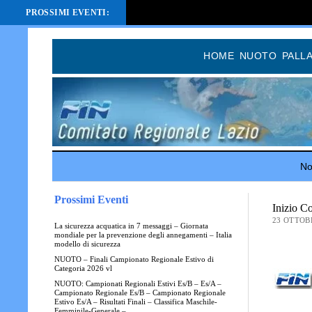
PROSSIMI EVENTI:
HOME
NUOTO
PALL
Not
Prossimi Eventi
Inizio C
23 OTTOB
La sicurezza acquatica in 7 messaggi – Giornata
mondiale per la prevenzione degli annegamenti – Italia
modello di sicurezza
NUOTO – Finali Campionato Regionale Estivo di
Categoria 2026 vl
NUOTO: Campionati Regionali Estivi Es/B – Es/A –
Campionato Regionale Es/B – Campionato Regionale
Estivo Es/A – Risultati Finali – Classifica Maschile-
Femminile-Generale –