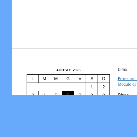
Utilità
AGOSTO 2026
L
M
M
G
V
S
D
Procedure i
Modulo di 
1
2
Privacy
3
4
5
6
7
8
9
10
11
12
13
14
15
16
Tesseramen
Società/Ass
17
18
19
20
21
22
23
Informativ
24
25
26
27
28
29
30
31
« Lug