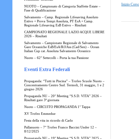
Inizio Cors
NUOTO – Campionato di Categoria Staffette Estate –
Fase di Qualificazione
Salvamento – Camp. Regionale Lifesaving Assoluto
Estivo + Prova Tempi Assoluta, PT EsA + Camp.
Regionale Lifesaving EsB Estivo – Risultati
CAMPIONATO REGIONALE LAZIO ACQUE LIBERE
2026 – Risultati
Salvamento – Campionato Regionale di Salvamento
Gare Oceaniche EsB/EsA/R/J/Ass (Cad/Sen) – Ocean
Italian Cup cat. Assoluta Salvamento Oceanico
Nuoto – 62° Settecolli – Porta la tua Passione
Eventi Extra Federali
Propaganda: “Tutti in Piscina” – Trofeo Scuole Nuoto –
Concentramento Centro Sud. Termoli, 31 maggio, 1 e 2
giugno 2026
Propaganda NU – 20° Meeting “S.S.D. VITA” 2026 –
Risultati gare 3ª giornata
Nuoto – CIRCUITO PROPAGANDA 1° Tappa
XV Trofeo Emmedue
Festa della vita in ricordo di Carlo
Pallanuoto – 7° Trofeo Franco Baccini Under 12 –
8/12/2025
Propaganda NU – 19° Meeting “S.S.D. VITA” 2025 –