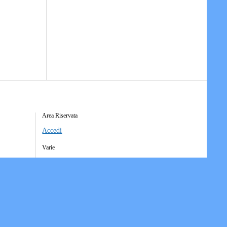
Area Riservata
Accedi
Varie
Richiesta Account Società
Iscrizione Ricezione Comunicati
Accesso Funzioni Dispositive
Elenco Società Affiliate
Downloads