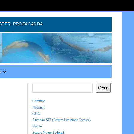
STER
PROPAGANDA
e
Cerca
Comitato
Notiziari
GUG
Archivio SIT (Settore Istruzione Tecnica)
Notizie
Scuole Nuoto Federali