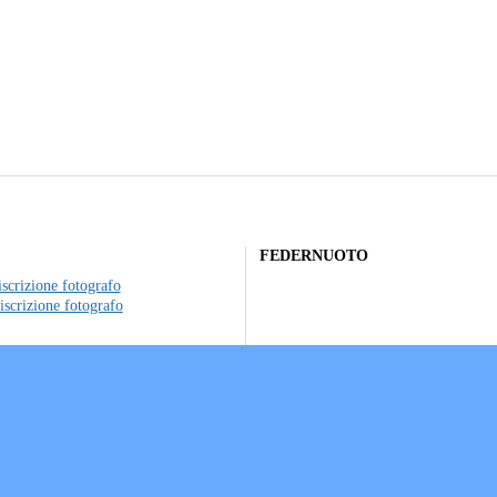
FEDERNUOTO
scrizione fotografo
iscrizione fotografo
to individuale
ociazioni sportive
a sui Cookie