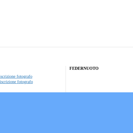
FEDERNUOTO
scrizione fotografo
iscrizione fotografo
to individuale
ociazioni sportive
a sui Cookie