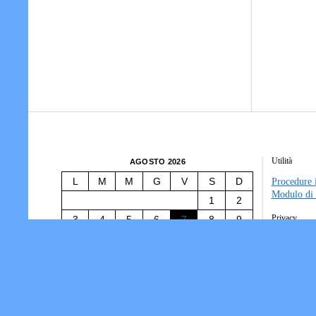
Utilità
AGOSTO 2026
L
M
M
G
V
S
D
Procedure i
Modulo di 
1
2
Privacy
3
4
5
6
7
8
9
10
11
12
13
14
15
16
Tesseramen
Società/Ass
17
18
19
20
21
22
23
Informativ
24
25
26
27
28
29
30
31
« Lug