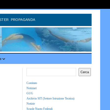
STER
PROPAGANDA
e
Cerca
Comitato
Notiziari
GUG
Archivio SIT (Settore Istruzione Tecnica)
Notizie
Scuole Nuoto Federali