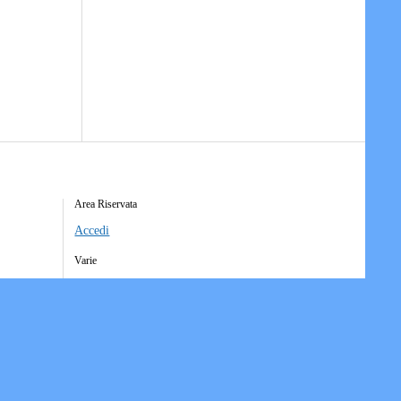
Area Riservata
Accedi
Varie
Richiesta Account Società
Iscrizione Ricezione Comunicati
Accesso Funzioni Dispositive
Elenco Società Affiliate
Downloads