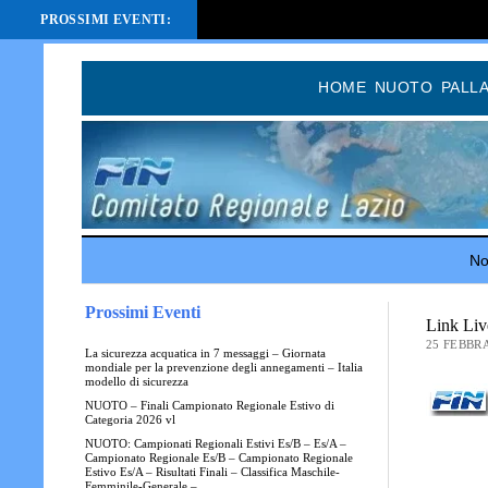
PROSSIMI EVENTI:
HOME
NUOTO
PALL
Not
Prossimi Eventi
Link Liv
25 FEBBRA
La sicurezza acquatica in 7 messaggi – Giornata
mondiale per la prevenzione degli annegamenti – Italia
modello di sicurezza
NUOTO – Finali Campionato Regionale Estivo di
Categoria 2026 vl
NUOTO: Campionati Regionali Estivi Es/B – Es/A –
Campionato Regionale Es/B – Campionato Regionale
Estivo Es/A – Risultati Finali – Classifica Maschile-
Femminile-Generale –