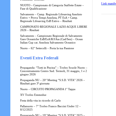
Link manife
NUOTO – Campionato di Categoria Staffette Estate –
Fase di Qualificazione
Salvamento – Camp. Regionale Lifesaving Assoluto
Estivo + Prova Tempi Assoluta, PT EsA + Camp.
Regionale Lifesaving EsB Estivo – Risultati
CAMPIONATO REGIONALE LAZIO ACQUE LIBERE
2026 – Risultati
Salvamento – Campionato Regionale di Salvamento
Gare Oceaniche EsB/EsA/R/J/Ass (Cad/Sen) – Ocean
Italian Cup cat. Assoluta Salvamento Oceanico
Nuoto – 62° Settecolli – Porta la tua Passione
Eventi Extra Federali
Propaganda: “Tutti in Piscina” – Trofeo Scuole Nuoto –
Concentramento Centro Sud. Termoli, 31 maggio, 1 e 2
giugno 2026
Propaganda NU – 20° Meeting “S.S.D. VITA” 2026 –
Risultati gare 3ª giornata
Nuoto – CIRCUITO PROPAGANDA 1° Tappa
XV Trofeo Emmedue
Festa della vita in ricordo di Carlo
Pallanuoto – 7° Trofeo Franco Baccini Under 12 –
8/12/2025
Propaganda NU – 19° Meeting “S.S.D. VITA” 2025 –