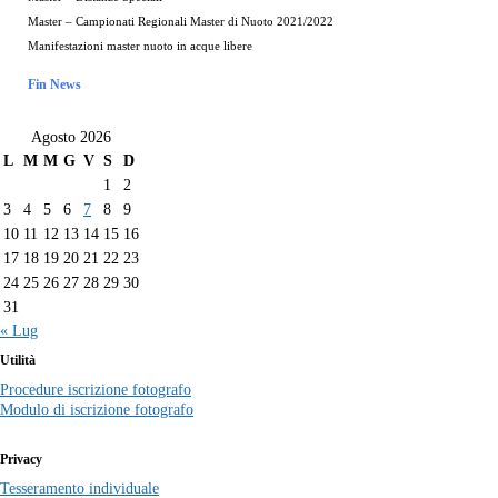
Master – Campionati Regionali Master di Nuoto 2021/2022
Manifestazioni master nuoto in acque libere
Fin News
Agosto 2026
L
M
M
G
V
S
D
1
2
3
4
5
6
7
8
9
10
11
12
13
14
15
16
17
18
19
20
21
22
23
24
25
26
27
28
29
30
31
« Lug
Utilità
Procedure iscrizione fotografo
Modulo di iscrizione fotografo
Privacy
Tesseramento individuale