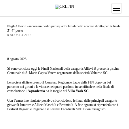
Negli Allievi B ancora un podio per squadre laziali nello scontro diretto per la finale
3°-4° posto
8 AGOSTO 2025
8 agosto 2025
Si sono concluse oggi le Finali Nazionali della categoria Allievi B presso la piscina
Comunale di S. Maria Capua Vetere organizzate dalla società Volturno SC.
Le società affiliate presso il Comitato Regionale Lazio della FIN dopo un bel
percorso nei gironi e le vittorie nei quarti perdono in semifinale e nella finale di
consolazione l’
Aquademia
ha la meglio sul
Villa York SC
.
Con l’ennesimo risultato positivo si concludono le finali delle principali categorie
giovanili Juniores e Allievi Maschili e Femminili. A fine agosto si riprenderà con i
Festival Ragazzi e Ragazze e il Festival Esordienti M/F. Buon ferragosto.