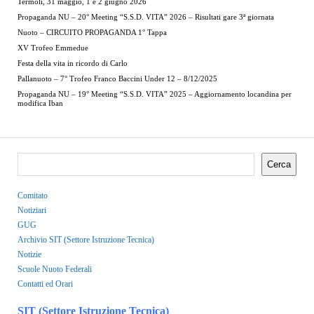
Termoli, 31 maggio, 1 e 2 giugno 2026
Propaganda NU – 20° Meeting “S.S.D. VITA” 2026 – Risultati gare 3ª giornata
Nuoto – CIRCUITO PROPAGANDA 1° Tappa
XV Trofeo Emmedue
Festa della vita in ricordo di Carlo
Pallanuoto – 7° Trofeo Franco Baccini Under 12 – 8/12/2025
Propaganda NU – 19° Meeting “S.S.D. VITA” 2025 – Aggiornamento locandina per
modifica Iban
Cerca
Comitato
Notiziari
GUG
Archivio SIT (Settore Istruzione Tecnica)
Notizie
Scuole Nuoto Federali
Contatti ed Orari
SIT (Settore Istruzione Tecnica)