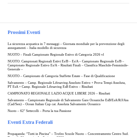
Prossimi Eventi
La sicurezza acquatica in 7 messaggi – Giornata mondiale per la prevenzione degli
annegamenti – Italia modello di sicurezza
NUOTO – Finali Campionato Regionale Estivo di Categoria 2026 vl
NUOTO: Campionati Regionali Estivi Es/B – Es/A – Campionato Regionale Es/B –
Campionato Regionale Estivo Es/A – Risultati Finali – Classifica Maschile-Femminile-
Generale –
NUOTO – Campionato di Categoria Staffette Estate – Fase di Qualificazione
Salvamento – Camp. Regionale Lifesaving Assoluto Estivo + Prova Tempi Assoluta,
PT EsA + Camp. Regionale Lifesaving EsB Estivo – Risultati
CAMPIONATO REGIONALE LAZIO ACQUE LIBERE 2026 – Risultati
Salvamento – Campionato Regionale di Salvamento Gare Oceaniche EsB/EsA/R/J/Ass
(Cad/Sen) – Ocean Italian Cup cat. Assoluta Salvamento Oceanico
Nuoto – 62° Settecolli – Porta la tua Passione
Eventi Extra Federali
Propaganda: “Tutti in Piscina” – Trofeo Scuole Nuoto – Concentramento Centro Sud.