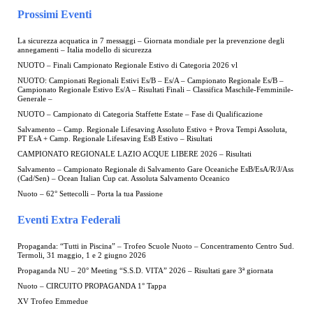
Prossimi Eventi
La sicurezza acquatica in 7 messaggi – Giornata mondiale per la prevenzione degli
annegamenti – Italia modello di sicurezza
NUOTO – Finali Campionato Regionale Estivo di Categoria 2026 vl
NUOTO: Campionati Regionali Estivi Es/B – Es/A – Campionato Regionale Es/B –
Campionato Regionale Estivo Es/A – Risultati Finali – Classifica Maschile-Femminile-
Generale –
NUOTO – Campionato di Categoria Staffette Estate – Fase di Qualificazione
Salvamento – Camp. Regionale Lifesaving Assoluto Estivo + Prova Tempi Assoluta,
PT EsA + Camp. Regionale Lifesaving EsB Estivo – Risultati
CAMPIONATO REGIONALE LAZIO ACQUE LIBERE 2026 – Risultati
Salvamento – Campionato Regionale di Salvamento Gare Oceaniche EsB/EsA/R/J/Ass
(Cad/Sen) – Ocean Italian Cup cat. Assoluta Salvamento Oceanico
Nuoto – 62° Settecolli – Porta la tua Passione
Eventi Extra Federali
Propaganda: “Tutti in Piscina” – Trofeo Scuole Nuoto – Concentramento Centro Sud.
Termoli, 31 maggio, 1 e 2 giugno 2026
Propaganda NU – 20° Meeting “S.S.D. VITA” 2026 – Risultati gare 3ª giornata
Nuoto – CIRCUITO PROPAGANDA 1° Tappa
XV Trofeo Emmedue