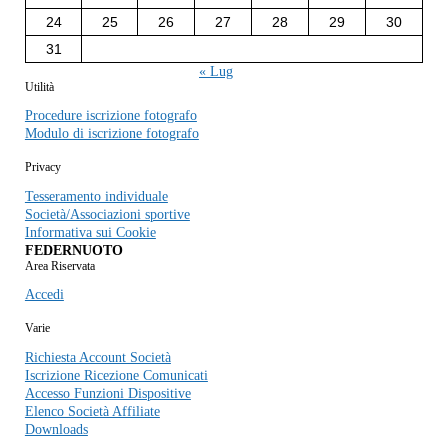
24
25
26
27
28
29
30
31
« Lug
Utilità
Procedure iscrizione fotografo
Modulo di iscrizione fotografo
Privacy
Tesseramento individuale
Società/Associazioni sportive
Informativa sui Cookie
FEDERNUOTO
Area Riservata
Accedi
Varie
Richiesta Account Società
Iscrizione Ricezione Comunicati
Accesso Funzioni Dispositive
Elenco Società Affiliate
Downloads