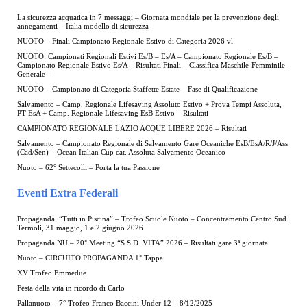
La sicurezza acquatica in 7 messaggi – Giornata mondiale per la prevenzione degli
annegamenti – Italia modello di sicurezza
NUOTO – Finali Campionato Regionale Estivo di Categoria 2026 vl
NUOTO: Campionati Regionali Estivi Es/B – Es/A – Campionato Regionale Es/B –
Campionato Regionale Estivo Es/A – Risultati Finali – Classifica Maschile-Femminile-
Generale –
NUOTO – Campionato di Categoria Staffette Estate – Fase di Qualificazione
Salvamento – Camp. Regionale Lifesaving Assoluto Estivo + Prova Tempi Assoluta,
PT EsA + Camp. Regionale Lifesaving EsB Estivo – Risultati
CAMPIONATO REGIONALE LAZIO ACQUE LIBERE 2026 – Risultati
Salvamento – Campionato Regionale di Salvamento Gare Oceaniche EsB/EsA/R/J/Ass
(Cad/Sen) – Ocean Italian Cup cat. Assoluta Salvamento Oceanico
Nuoto – 62° Settecolli – Porta la tua Passione
Eventi Extra Federali
Propaganda: “Tutti in Piscina” – Trofeo Scuole Nuoto – Concentramento Centro Sud.
Termoli, 31 maggio, 1 e 2 giugno 2026
Propaganda NU – 20° Meeting “S.S.D. VITA” 2026 – Risultati gare 3ª giornata
Nuoto – CIRCUITO PROPAGANDA 1° Tappa
XV Trofeo Emmedue
Festa della vita in ricordo di Carlo
Pallanuoto – 7° Trofeo Franco Baccini Under 12 – 8/12/2025