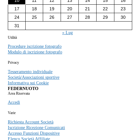
10
11
12
13
14
15
16
17
18
19
20
21
22
23
24
25
26
27
28
29
30
31
« Lug
Utilità
Procedure iscrizione fotografo
Modulo di iscrizione fotografo
Privacy
Tesseramento individuale
Società/Associazioni sportive
Informativa sui Cookie
FEDERNUOTO
Area Riservata
Accedi
Varie
Richiesta Account Società
Iscrizione Ricezione Comunicati
Accesso Funzioni Dispositive
Elenco Società Affiliate