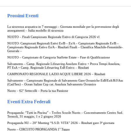
Prossimi Eventi
La sicurezza acquatica in 7 messaggi – Giornata mondiale per la prevenzione degli
annegamenti – Italia modello di sicurezza
NUOTO – Finali Campionato Regionale Estivo di Categoria 2026 vl
NUOTO: Campionati Regionali Estivi Es/B – Es/A – Campionato Regionale Es/B –
Campionato Regionale Estivo Es/A – Risultati Finali – Classifica Maschile-Femminile-
Generale –
NUOTO – Campionato di Categoria Staffette Estate – Fase di Qualificazione
Salvamento – Camp. Regionale Lifesaving Assoluto Estivo + Prova Tempi Assoluta,
PT EsA + Camp. Regionale Lifesaving EsB Estivo – Risultati
CAMPIONATO REGIONALE LAZIO ACQUE LIBERE 2026 – Risultati
Salvamento – Campionato Regionale di Salvamento Gare Oceaniche EsB/EsA/R/J/Ass
(Cad/Sen) – Ocean Italian Cup cat. Assoluta Salvamento Oceanico
Nuoto – 62° Settecolli – Porta la tua Passione
Eventi Extra Federali
Propaganda: “Tutti in Piscina” – Trofeo Scuole Nuoto – Concentramento Centro Sud.
Termoli, 31 maggio, 1 e 2 giugno 2026
Propaganda NU – 20° Meeting “S.S.D. VITA” 2026 – Risultati gare 3ª giornata
Nuoto – CIRCUITO PROPAGANDA 1° Tappa